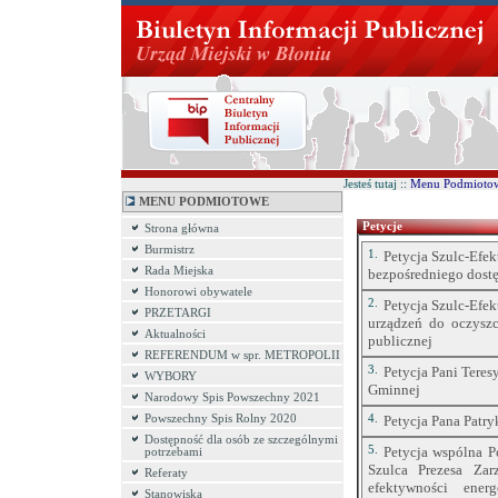
Jesteś tutaj ::
Menu Podmioto
MENU PODMIOTOWE
Petycje
Strona główna
Burmistrz
1.
Petycja Szulc-Efek
Rada Miejska
bezpośredniego dost
Honorowi obywatele
2.
Petycja Szulc-Efek
PRZETARGI
urządzeń do oczyszc
Aktualności
publicznej
REFERENDUM w spr. METROPOLII
3.
Petycja Pani Teres
WYBORY
Gminnej
Narodowy Spis Powszechny 2021
Powszechny Spis Rolny 2020
4.
Petycja Pana Patr
Dostępność dla osób ze szczególnymi
5.
Petycja wspólna P
potrzebami
Szulca Prezesa Zar
Referaty
efektywności ener
Stanowiska