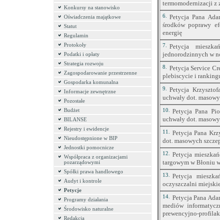
termomodernizacji z 
Konkursy na stanowisko
6.
Petycja Pana Adam
Oświadczenia majątkowe
środków poprawy efe
Statut
energię
Regulamin
Protokoły
7.
Petycja mieszk
jednorodzinnych w n
Podatki i opłaty
Strategia rozwoju
8.
Petycja Service Cr
Zagospodarowanie przestrzenne
plebiscycie i rankin
Gospodarka komunalna
9.
Petycja Krzyszto
Informacje zewnętrzne
uchwały dot. masowy
Pozostałe
Budżet
10.
Petycja Pana Pi
uchwały dot. masowy
BILANSE
Rejestry i ewidencje
11.
Petycja Pana Krz
Nieudostępnione w BIP
dot. masowych szcze
Jednostki pomocnicze
12.
Petycja mieszka
Współpraca z organizacjami
targowym w Błoniu w 
pozarządowymi
Spółki prawa handlowego
13.
Petycja mieszka
Audyt i kontrole
oczyszczalni miejski
Petycje
14.
Petycja Pana Adam
Programy działania
mediów informatyc
Środowisko naturalne
prewencyjno-profila
Redakcja