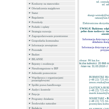
tel. centr
Konkursy na stanowisko
tel. s
Oświadczenia majątkowe
Statut
skargi-wnioski@um
Regulamin
ratusz@um.b
Protokoły
Elektroniczna skrzyn
Podatki i opłaty
UWAGA! Będziemy odpisy
pełne dane nadawcy: im
Strategia rozwoju
anoni
Zagospodarowanie przestrzenne
Informacja dotycząca 
Gospodarka komunalna
składania skar
Informacje zewnętrzne
Informacja dotycząca p
przypad
Pozostałe
Budżet
BILANSE
obszar: 86 km.kw.
liczba ludności: 20 868
Rejestry i ewidencje
/stan na: 31.03.2018 r./
Nieudostępnione w BIP
Jednostki pomocnicze
BURMISTRZ B
Współpraca z organizacjami
(+48 22) 725-45
pozarządowymi
zenon.reszka@um
Spółki prawa handlowego
ZASTĘPCA BUR
Audyt i kontrole
(+48 22) 725-45
marek.ksiazek@u
Petycje
SEKRETARZ •
Pr
Programy działania
(+48 22) 725 34
Środowisko naturalne
przemyslaw.kubi
Redakcja