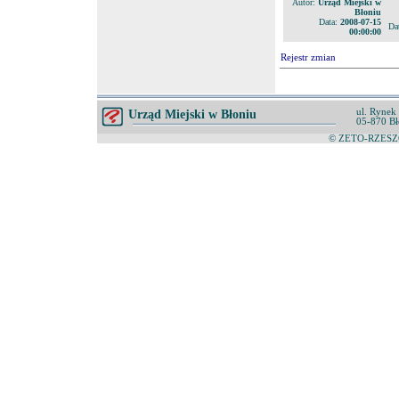
Autor:
Urząd Miejski w
Błoniu
Data:
2008-07-15
Da
00:00:00
Rejestr zmian
ul. Rynek
Urząd Miejski w Błoniu
05-870 Bł
© ZETO-RZESZÓ