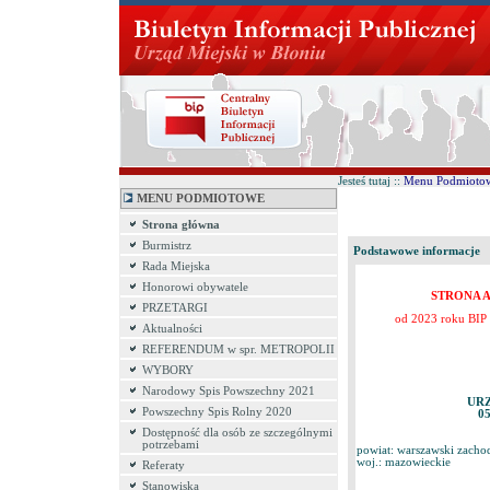
Jesteś tutaj ::
Menu Podmioto
MENU PODMIOTOWE
Strona główna
Burmistrz
Podstawowe informacje
Rada Miejska
Honorowi obywatele
STRONA 
PRZETARGI
od 2023 roku BIP 
Aktualności
REFERENDUM w spr. METROPOLII
WYBORY
Narodowy Spis Powszechny 2021
URZ
Powszechny Spis Rolny 2020
05
Dostępność dla osób ze szczególnymi
potrzebami
powiat: warszawski zacho
woj.: mazowieckie
Referaty
Stanowiska