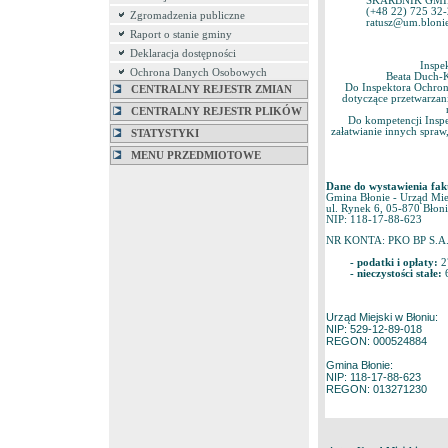
SKARBNIK GMI
(+48 22) 725 32
Zgromadzenia publiczne
ratusz@um.blonie
Raport o stanie gminy
Deklaracja dostępności
Inspe
Ochrona Danych Osobowych
Beata Duch-K
Do Inspektora Ochron
CENTRALNY REJESTR ZMIAN
dotyczące przetwarzan
CENTRALNY REJESTR PLIKÓW
Do kompetencji Inspe
załatwianie innych spraw
STATYSTYKI
MENU PRZEDMIOTOWE
Dane do wystawienia fak
Gmina Błonie - Urząd Mie
ul. Rynek 6, 05-870 Błon
NIP: 118-17-88-623
NR KONTA: PKO BP S.A.
- podatki i opłaty:
2
- nieczystości stałe:
6
Urząd Miejski w Błoniu:
NIP: 529-12-89-018
REGON: 000524884
Gmina Błonie:
NIP: 118-17-88-623
REGON: 013271230