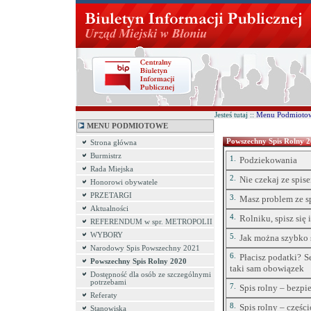
Jesteś tutaj ::
Menu Podmioto
MENU PODMIOTOWE
Powszechny Spis Rolny 
Strona główna
Burmistrz
1.
Podziekowania
Rada Miejska
2.
Nie czekaj ze spise
Honorowi obywatele
PRZETARGI
3.
Masz problem ze s
Aktualności
4.
Rolniku, spisz się 
REFERENDUM w spr. METROPOLII
WYBORY
5.
Jak można szybko 
Narodowy Spis Powszechny 2021
6.
Płacisz podatki? S
Powszechny Spis Rolny 2020
taki sam obowiązek
Dostępność dla osób ze szczególnymi
potrzebami
7.
Spis rolny – bezpie
Referaty
8.
Spis rolny – częś
Stanowiska