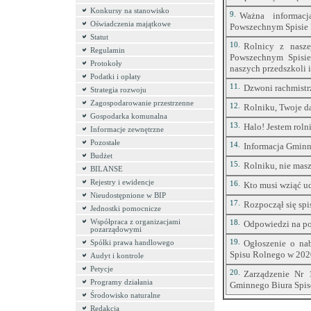
Konkursy na stanowisko
9.
Ważna informac
Oświadczenia majątkowe
Powszechnym Spisie
Statut
10.
Rolnicy z nasz
Regulamin
Powszechnym Spisi
Protokoły
naszych przedszkoli i
Podatki i opłaty
11.
Dzwoni rachmistrz
Strategia rozwoju
Zagospodarowanie przestrzenne
12.
Rolniku, Twoje da
Gospodarka komunalna
13.
Halo! Jestem roln
Informacje zewnętrzne
Pozostałe
14.
Informacja Gmin
Budżet
15.
Rolniku, nie mas
BILANSE
Rejestry i ewidencje
16.
Kto musi wziąć ud
Nieudostępnione w BIP
17.
Rozpoczął się spi
Jednostki pomocnicze
Współpraca z organizacjami
18.
Odpowiedzi na po
pozarządowymi
19.
Ogłoszenie o na
Spółki prawa handlowego
Spisu Rolnego w 2020
Audyt i kontrole
Petycje
20.
Zarządzenie Nr
Programy działania
Gminnego Biura Spiso
Środowisko naturalne
Redakcja