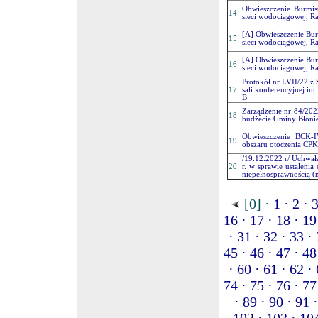
Obwieszczenie Burmis
14
sieci wodociągowej, R
[A] Obwieszczenie Bur
15
sieci wodociągowej, R
[A] Obwieszczenie Bur
16
sieci wodociągowej, R
Protokół nr LVII/22 z 
17
sali konferencyjnej im
B
Zarządzenie nr 84/202
18
budżecie Gminy Błoni
Obwieszczenie BCK-I
19
obszaru otoczenia CPK
/19.12.2022 r/ Uchwał
20
r. w sprawie ustalenia
niepełnosprawnością (
[0] ·
1 ·
2 ·
3
16 ·
17 ·
18 ·
19
·
31 ·
32 ·
33 ·
45 ·
46 ·
47 ·
48
·
60 ·
61 ·
62 ·
74 ·
75 ·
76 ·
77
·
89 ·
90 ·
91 ·