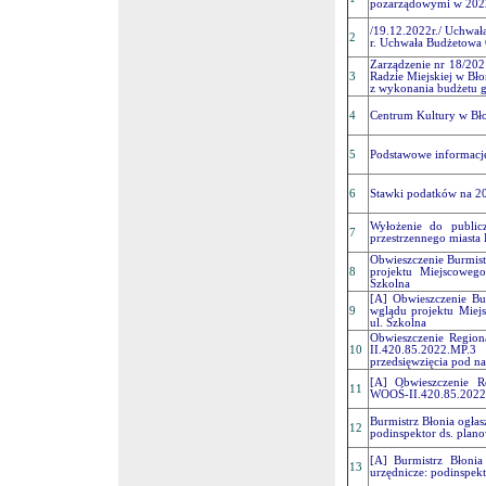
pozarządowymi w 202
/19.12.2022r./ Uchwał
2
r. Uchwała Budżetowa 
Zarządzenie nr 18/202
3
Radzie Miejskiej w Bł
z wykonania budżetu 
4
Centrum Kultury w Bł
5
Podstawowe informacj
6
Stawki podatków na 2
Wyłożenie do public
7
przestrzennego miasta 
Obwieszczenie Burmist
8
projektu Miejscowego
Szkolna
[A] Obwieszczenie Bu
9
wglądu projektu Miej
ul. Szkolna
Obwieszczenie Regio
10
II.420.85.2022.MP
przedsięwzięcia pod 
[A] Obwieszczenie R
11
WOOŚ-II.420.85.2022
Burmistrz Błonia ogłas
12
podinspektor ds. plan
[A] Burmistrz Błonia
13
urzędnicze: podinspekt