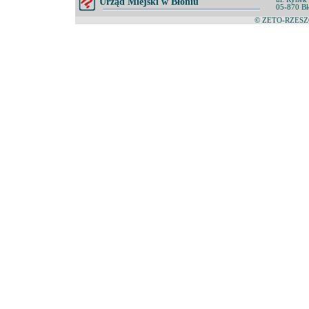
Urząd Miejski w Błoniu
05-870 Bł
© ZETO-RZESZÓ