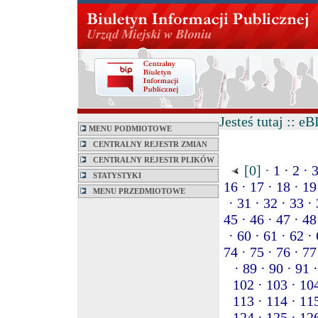
Jesteś tutaj :: e
MENU PODMIOTOWE
CENTRALNY REJESTR ZMIAN
CENTRALNY REJESTR PLIKÓW
[0] ·
1 ·
2 ·
3
STATYSTYKI
16 ·
17 ·
18 ·
19
MENU PRZEDMIOTOWE
·
31 ·
32 ·
33 ·
45 ·
46 ·
47 ·
48
·
60 ·
61 ·
62 ·
74 ·
75 ·
76 ·
77
·
89 ·
90 ·
91 ·
102 ·
103 ·
104
113 ·
114 ·
115
124 ·
125 ·
126