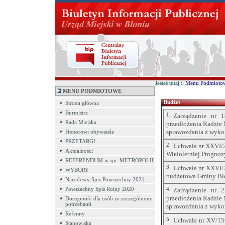
Jesteś tutaj ::
Menu Podmioto
MENU PODMIOTOWE
Budżet
Strona główna
Burmistrz
1.
Zarządzenie nr 
Rada Miejska
przedłożenia Radzie 
sprawozdania z wyko
Honorowi obywatele
PRZETARGI
2.
Uchwała nr XXVI/2
Aktualności
Wieloletniej Prognoz
REFERENDUM w spr. METROPOLII
3.
Uchwała nr XXVI/2
WYBORY
budżetowa Gminy Bło
Narodowy Spis Powszechny 2021
Powszechny Spis Rolny 2020
4.
Zarządzenie nr 
przedłożenia Radzie 
Dostępność dla osób ze szczególnymi
potrzebami
sprawozdania z wykon
Referaty
5.
Uchwała nr XV/156
Stanowiska