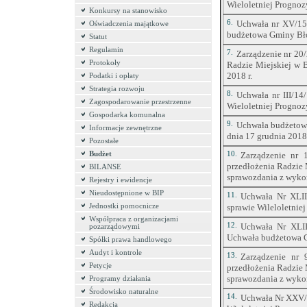
Wieloletniej Prognoz
Konkursy na stanowisko
6.
Uchwała nr XV/15
Oświadczenia majątkowe
budżetowa Gminy Bło
Statut
Regulamin
7.
Zarządzenie nr 20/
Protokoły
Radzie Miejskiej w 
2018 r.
Podatki i opłaty
Strategia rozwoju
8.
Uchwała nr III/14
Zagospodarowanie przestrzenne
Wieloletniej Prognoz
Gospodarka komunalna
9.
Uchwała budżetowa
Informacje zewnętrzne
dnia 17 grudnia 2018 
Pozostałe
Budżet
10.
Zarządzenie nr 
przedłożenia Radzie 
BILANSE
sprawozdania z wykon
Rejestry i ewidencje
Nieudostępnione w BIP
11.
Uchwała Nr XLII
Jednostki pomocnicze
sprawie Wileloletnie
Współpraca z organizacjami
12.
Uchwała Nr XLII
pozarządowymi
Uchwała budżetowa G
Spółki prawa handlowego
Audyt i kontrole
13.
Zarządzenie nr 
Petycje
przedłożenia Radzie 
sprawozdania z wykon
Programy działania
Środowisko naturalne
14.
Uchwała Nr XXV/2
Redakcja