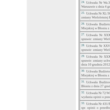
Uchwała Nr XIX/12
24.
Uchwała Nr Wa.3
2.
2007 r. w sprawie
Warszawie z dnia 4 gr
Uchwała nr 344/2
25.
Uchwała Nr XL/30
dn. 11.12.2007 r
3.
zmiany Wieloletniej
Burmistrza MiG Bł
2008 rok oraz o p
26.
Uchwała Budżet
Uchwała Nr V/22/
Miejskiej w Błoniu z 
4.
2007 r. w sprawie
27.
Uchwała Nr XXX/
Zarządzenie nr 49
sprawie: zmiany Wiel
w sprawie prze
5.
sprawozdania z wy
28.
Uchwała Nr XXVI
sprawie: zmiany Wiel
PROJEKT UCHW
6.
NA 2007 ROK /wra
29.
Uchwała Nr XXX/
Rb-NDS KWAR
sprawie: zmiany uch
DEFICYCIE jedno
7.
dnia 10 grudnia 2012 
początku roku do 
30.
Uchwała Budżeto
Uchwała Nr XL/273
8.
Miejskiej w Błoniu z 
2005 r. w sprawie
PROJEKT UCHW
31.
Uchwała Budżto
9.
NA 2006 ROK /wra
Błoniu z dnia 27 grud
Informacja (dotyc
32.
Uchwała Nr 72/W/
10.
wydania opinii o pr
Informacja o stan
11.
33.
Uchwała Nr 431/P
spr. opinii o przed
Uchwała Nr XXVI