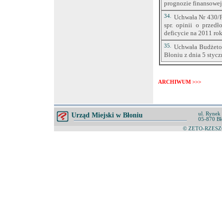
prognozie finansowej
grudnia 2005 r. w
12.
rok
34.
Uchwała Nr 430/P
PROJEKT UCHW
spr. opinii o przed
13.
NA 2005 ROK /wra
deficycie na 2011 ro
Uchwała Nr 85/2
35.
Uchwała Budżeto
14.
Obrachunkowej w W
Błoniu z dnia 5 stycz
Uchwała nr XVIII/
15.
2004 r. w sprawie
Uchwała Nr 8/VI/2
ARCHIWUM >>>
16.
budżetu gminy Bło
ul. Rynek
Urząd Miejski w Błoniu
05-870 Bł
© ZETO-RZESZÓ