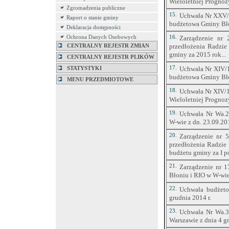
Wieloletniej Prognoz
Zgromadzenia publiczne
15.
Uchwała Nr XXV/2
Raport o stanie gminy
budżetowa Gminy Bło
Deklaracja dostępności
Ochrona Danych Osobowych
16.
Zarządzenie nr 
przedłożenia Radzie
CENTRALNY REJESTR ZMIAN
gminy za 2015 rok...
CENTRALNY REJESTR PLIKÓW
17.
Uchwała Nr XIV/1
STATYSTYKI
budżetowa Gminy Bło
MENU PRZEDMIOTOWE
18.
Uchwała Nr XIV/1
Wieloletniej Prognoz
19.
Uchwała Nr Wa.2
W-wie z dn. 23.09.201
20.
Zarządzenie nr 
przedłożenia Radzie
budżetu gminy za I p
21.
Zarządzenie nr 1
Błoniu i RIO w W-wie
22.
Uchwała budżeto
Lp.
Tytuł treści
grudnia 2014 r.
23.
Uchwała Nr Wa.3
Uchwała Nr XXX/
1.
Warszawie z dnia 4 gr
uchwalenia budżet