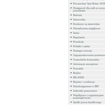
Powszechny Spis Rolny 202
Dostępność dla osób ze szcz
potrzebami
Referaty
Stanowiska
Konkursy na stanowisko
Oświadczenia majątkowe
Statut
Regulamin
Protokoły
Podatki i opłaty
Strategia rozwoju
Zagospodarowanie przestrze
Gospodarka komunalna
Informacje zewnętrzne
Pozostałe
Budżet
BILANSE
Rejestry i ewidencje
Nieudostępnione w BIP
Jednostki pomocnicze
Współpraca z organizacjami
pozarządowymi
Spółki prawa handlowego