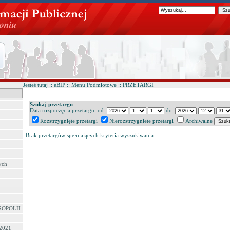
Jesteś tutaj :: eBIP :: Menu Podmiotowe :: PRZETARGI
Szukaj przetargu
Data rozpoczęcia przetargu: od:
do:
Rozstrzygnięte przetargi
Nierozstrzygniete przetargi
Archiwalne
Brak przetargów spełniających kryteria wyszukiwania.
h
ych
ROPOLII
 2021