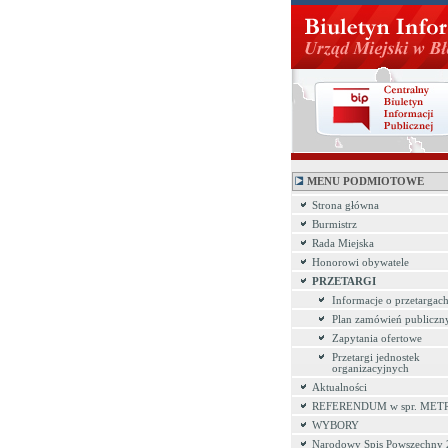
MENU PODMIOTOWE
Strona główna
Burmistrz
Rada Miejska
Honorowi obywatele
PRZETARGI
Informacje o przetargac
Plan zamówień publiczn
Zapytania ofertowe
Przetargi jednostek
organizacyjnych
Aktualności
REFERENDUM w spr. MET
WYBORY
Narodowy Spis Powszechny