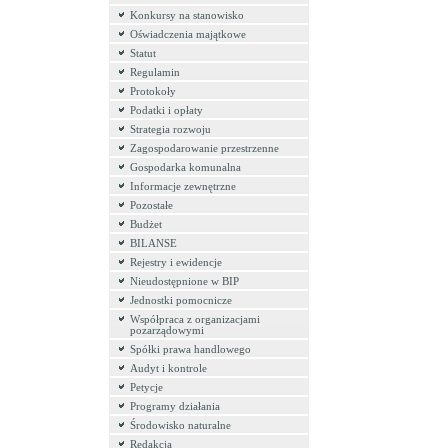
Konkursy na stanowisko
Oświadczenia majątkowe
Statut
Regulamin
Protokoły
Podatki i opłaty
Strategia rozwoju
Zagospodarowanie przestrzenne
Gospodarka komunalna
Informacje zewnętrzne
Pozostałe
Budżet
BILANSE
Rejestry i ewidencje
Nieudostępnione w BIP
Jednostki pomocnicze
Współpraca z organizacjami
pozarządowymi
Spółki prawa handlowego
Audyt i kontrole
Petycje
Programy działania
Środowisko naturalne
Redakcja