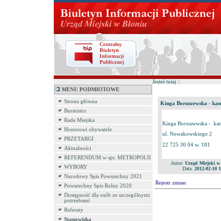
Jesteś tutaj ::
MENU PODMIOTOWE
Strona główna
Kinga Boruszewska - ka
Burmistrz
Rada Miejska
Kinga Boruszewska - ka
Honorowi obywatele
ul. Nowakowskiego 2
PRZETARGI
22 725 30 04 w. 181
Aktualności
REFERENDUM w spr. METROPOLII
Autor:
Urząd Miejski w
WYBORY
Data:
2012-02-10 1
Narodowy Spis Powszechny 2021
Rejestr zmian
Powszechny Spis Rolny 2020
Dostępność dla osób ze szczególnymi
potrzebami
Referaty
Stanowiska