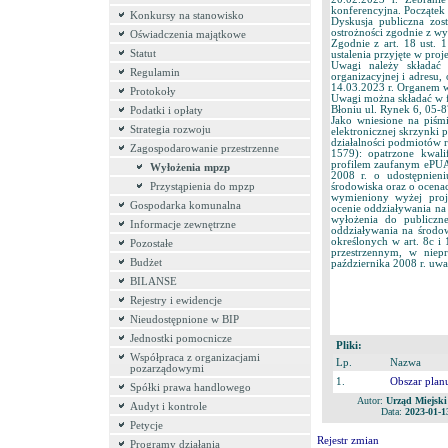
konferencyjna. Początek 
Konkursy na stanowisko
Dyskusja publiczna zos
ostrożności zgodnie z wy
Oświadczenia majątkowe
Zgodnie z art. 18 ust. 
Statut
ustalenia przyjęte w pro
Uwagi należy składać 
Regulamin
organizacyjnej i adresu
14.03.2023 r. Organem w
Protokoły
Uwagi można składać w f
Błoniu ul. Rynek 6, 05-
Podatki i opłaty
Jako wniesione na piśm
Strategia rozwoju
elektronicznej skrzynki 
działalności podmiotów r
Zagospodarowanie przestrzenne
1579): opatrzone kwal
profilem zaufanym ePUAP.
Wyłożenia mpzp
2008 r. o udostępnieni
środowiska oraz o ocenac
Przystąpienia do mpzp
wymieniony wyżej proje
Gospodarka komunalna
ocenie oddziaływania na
wyłożenia do publiczn
Informacje zewnętrzne
oddziaływania na środow
określonych w art. 8c i 
Pozostałe
przestrzennym, w niep
Budżet
października 2008 r. uwa
BILANSE
Rejestry i ewidencje
Nieudostępnione w BIP
Jednostki pomocnicze
Pliki:
Współpraca z organizacjami
Lp.
Nazwa
pozarządowymi
1.
Obszar plan
Spółki prawa handlowego
Autor:
Urząd Miejski
Audyt i kontrole
Data:
2023-01-1
Petycje
Rejestr zmian
Programy działania