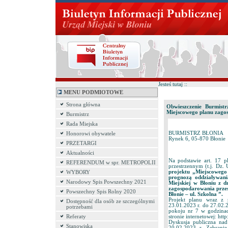
Jesteś tutaj ::
MENU PODMIOTOWE
Strona główna
Obwieszczenie Burmist
Miejscowego planu zagos
Burmistrz
Rada Miejska
BURMISTRZ BŁONIA
Honorowi obywatele
Rynek 6, 05-870 Błonie
PRZETARGI
Aktualności
Na podstawie art. 17 
REFERENDUM w spr. METROPOLII
przestrzennym (t.j. Dz.
projektu „Miejscowego
WYBORY
prognozą oddziaływan
Narodowy Spis Powszechny 2021
Miejskiej w Błoniu z d
zagospodarowania przes
Powszechny Spis Rolny 2020
Błonie – ul. Szkolna ”.
Projekt planu wraz z 
Dostępność dla osób ze szczególnymi
23.01.2023 r. do 27.02.
potrzebami
pokoju nr 7 w godzinach
stronie internetowej: http:
Referaty
Dyskusja publiczna nad
Stanowiska
20.02.2023 r. Zebrani