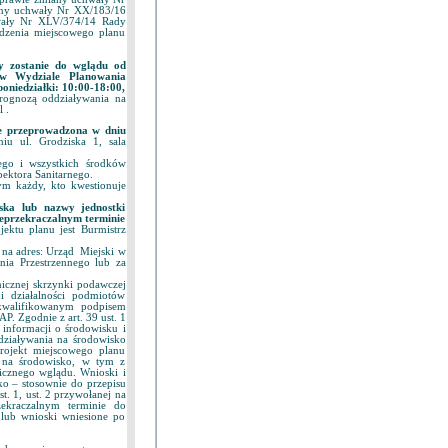
any uchwały Nr XX/183/16
wały Nr XLV/374/14 Rady
ądzenia miejscowego planu
y zostanie do wglądu od
, w Wydziale Planowania
oniedziałki: 10:00-18:00,
rognozą oddziaływania na
 .
ie przeprowadzona w dniu
iu ul. Grodziska 1, sala
ego i wszystkich środków
pektora Sanitarnego.
ym każdy, kto kwestionuje
ska lub nazwy jednostki
ieprzekraczalnym terminie
ktu planu jest Burmistrz
 na adres: Urząd Miejski w
nia Przestrzennego lub za
nicznej skrzynki podawczej
i działalności podmiotów
 kwalifikowanym podpisem
. Zgodnie z art. 39 ust. 1
u informacji o środowisku i
działywania na środowisko
rojekt miejscowego planu
a na środowisko, w tym z
icznego wglądu. Wnioski i
ko – stosownie do przepisu
st. 1, ust. 2 przywołanej na
ekraczalnym terminie do
 lub wnioski wniesione po