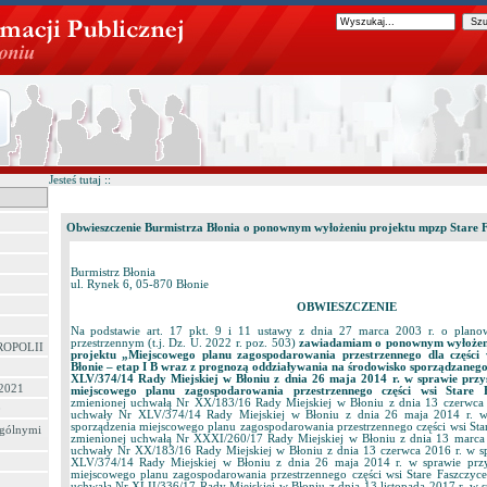
Jesteś tutaj ::
Obwieszczenie Burmistrza Błonia o ponownym wyłożeniu projektu mpzp Stare 
Burmistrz Błonia
ul. Rynek 6, 05-870 Błonie
OBWIESZCZENIE
Na podstawie art. 17 pkt. 9 i 11 ustawy z dnia 27 marca 2003 r. o plano
przestrzennym (t.j. Dz. U. 2022 r. poz. 503)
zawiadamiam o ponownym wyłożeni
ROPOLII
projektu „Miejscowego planu zagospodarowania przestrzennego dla części 
Błonie – etap I B wraz z prognozą oddziaływania na środowisko sporządzaneg
XLV/374/14 Rady Miejskiej w Błoniu z dnia 26 maja 2014 r. w sprawie przys
 2021
miejscowego planu zagospodarowania przestrzennego części wsi Stare 
zmienionej uchwałą Nr XX/183/16 Rady Miejskiej w Błoniu z dnia 13 czerwca
0
uchwały Nr XLV/374/14 Rady Miejskiej w Błoniu z dnia 26 maja 2014 r. w 
sporządzenia miejscowego planu zagospodarowania przestrzennego części wsi Sta
ególnymi
zmienionej uchwałą Nr XXXI/260/17 Rady Miejskiej w Błoniu z dnia 13 marca
uchwały Nr XX/183/16 Rady Miejskiej w Błoniu z dnia 13 czerwca 2016 r. w 
XLV/374/14 Rady Miejskiej w Błoniu z dnia 26 maja 2014 r. w sprawie przys
miejscowego planu zagospodarowania przestrzennego części wsi Stare Faszczyce
uchwałą Nr XLII/336/17 Rady Miejskiej w Błoniu z dnia 13 listopada 2017 r. w