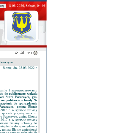
8-08-2026, Sobota, 04:46
Faszczyce
Błonie, dn. 25.03.2022 r.
waniu i zagospodarowaniu
u do publicznego wglądu
wsi Stare Faszczyce, gm.
o na podstawie uchwały Nr
tąpienia do sporządzenia
Faszczyce, gmina Błonie
 2016 r. w sprawie zmiany
sprawie przystąpienia do
re Faszczyce, gmina Błonie
 2017 r. w sprawie zmiany
sprawie zmiany uchwały Nr
tąpienia do sporządzenia
, gmina Błonie zmienionej
 sprawie zmiany uchwały Nr