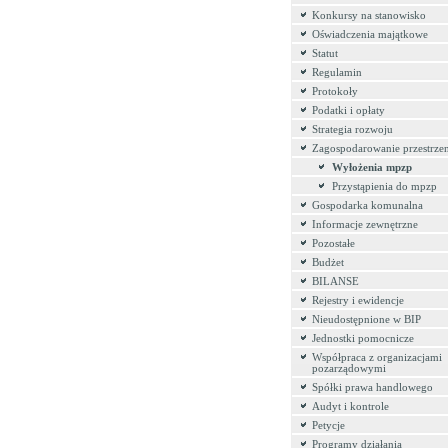
Konkursy na stanowisko
Oświadczenia majątkowe
Statut
Regulamin
Protokoły
Podatki i opłaty
Strategia rozwoju
Zagospodarowanie przestrze
Wyłożenia mpzp
Przystąpienia do mpzp
Gospodarka komunalna
Informacje zewnętrzne
Pozostałe
Budżet
BILANSE
Rejestry i ewidencje
Nieudostępnione w BIP
Jednostki pomocnicze
Współpraca z organizacjami
pozarządowymi
Spółki prawa handlowego
Audyt i kontrole
Petycje
Programy działania