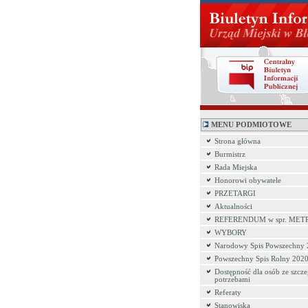
MENU PODMIOTOWE
Strona główna
Burmistrz
Rada Miejska
Honorowi obywatele
PRZETARGI
Aktualności
REFERENDUM w spr. MET
WYBORY
Narodowy Spis Powszechny
Powszechny Spis Rolny 202
Dostępność dla osób ze szcz
potrzebami
Referaty
Stanowiska