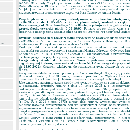
XXXI/260/17 Rady Miejskiej w Błoniu z dnia 13 marca 2017 r. w sprawie zmi
Rady Miejskiej w Błoniu z dnia 13 czerwca 2016 r. w sprawie zmiany uch
Miejskiej w Błoniu z dnia 26 maja 2014 r. w sprawie przystąpienia do sporz
zagospodarowania przestrzennego części wsi Stare Faszczyce, gmina Błonie.
Projekt planu wraz z prognozą oddziaływania na środowisko udostępnion
05.04.2022 r. do 09.05.2022 r. (z wyjątkiem sobót, niedziel i świąt)
Przestrzennego ul. Nowakowskiego 10, w Błoniu, w pokoju nr 7 w godzinach: p
wtorki, środy, czwartki, piątki: 8:00-16:00.
Ponadto projekt planu wraz z p
środowisko udostępniony zostanie także na stronie internetowej: http://bip.blonie.pl
Dyskusja publiczna nad rozwiązaniami przyjętymi w projekcie planu zostan
25.04.2022 r.
Zebranie odbędzie się w Centrum Sportu i Rekreacji w Błon
nne
konferencyjna. Początek zebrania o godzinie 17.00
Dyskusja publiczna zostanie przeprowadzona z zachowaniem reżimu sanitarn
ostrożności zgodnie z wytycznymi i zaleceniami Ministra Zdrowia i Głównego Ins
Zgodnie z art. 18 ust. 1 ustawy o planowaniu i zagospodarowaniu przestrzenn
ustalenia przyjęte w projekcie planu, może wnieść uwagi.
Uwagi należy składać do Burmistrza Błonia z podaniem imienia i nazwi
organizacyjnej i adresu, oznaczenia nieruchomości, której uwaga dotyczy w n
do 24.05.2022r.
Organem właściwym do rozpatrzenia uwag złożonych do proje
Błonia.
Uwagi można składać w formie pisemnej do Kancelarii Urzędu Miejskiego, pocztą
Błoniu ul. Rynek 6, 05-870 Błonie, ustnie do protokołu w Wydziale Planowa
pomocą środków komunikacji elektronicznej na adres: ratusz@um.blonie.pl .
Jako wniesione na piśmie uznaje się również uwagi wniesione za pomocą elektro
w rozumieniu przepisów ustawy z dnia 17 lutego 2005 r. o informatyzacj
realizujących zadania publiczne (Dz. U. z 2021 r. poz. 2070): opatrzone
elektronicznym albo opatrzone podpisem potwierdzonym profilem zaufanym ePUAP
pkt. 2,3 i 4, art. 54 ust. 2 ustawy z dnia 3 października 2008 r. o udostępnieni
jego ochronie, udziale społeczeństwa w ochronie środowiska oraz o ocenach od
(t.j Dz. U. z 2021 r. poz. 2373) zwanej dalej ustawą, wymieniony wyżej p
zagospodarowania przestrzennego podlega strategicznej ocenie oddziaływani
zapewnieniem możliwości udziału społeczeństwa – w okresie wyłożenia do publ
uwagi w postępowaniu w sprawie strategicznej oceny oddziaływania na środowis
art. 54 ust. 3 ustawy – należy wnosić na zasadach określonych w art. 8c i art. 18 u
wstępie ustawy o planowaniu i zagospodarowaniu przestrzennym, w nieprz
24.05.2022 r. Zgodnie z art. 41 ustawy z dnia 3 października 2008 r. uwagi
terminie pozostaną bez rozpatrzenia.