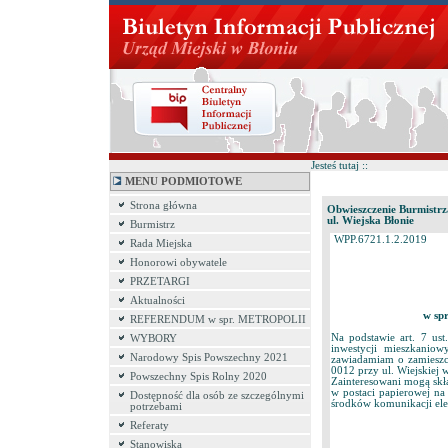
Jesteś tutaj ::
MENU PODMIOTOWE
Strona główna
Obwieszczenie Burmistrza
ul. Wiejska Błonie
Burmistrz
WPP.6721.1.2.2019
Rada Miejska
Honorowi obywatele
PRZETARGI
Aktualności
w spr
REFERENDUM w spr. METROPOLII
Na podstawie art. 7 ust
WYBORY
inwestycji mieszkanio
Narodowy Spis Powszechny 2021
zawiadamiam o zamieszcz
0012 przy ul. Wiejskiej w
Powszechny Spis Rolny 2020
Zainteresowani mogą skł
w postaci papierowej na
Dostępność dla osób ze szczególnymi
środków komunikacji elek
potrzebami
Referaty
Stanowiska