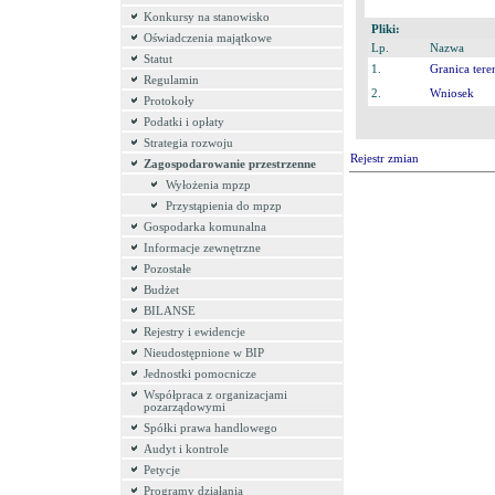
Konkursy na stanowisko
Pliki:
Oświadczenia majątkowe
Lp.
Nazwa
Statut
1.
Granica tere
Regulamin
2.
Wniosek
Protokoły
Podatki i opłaty
Strategia rozwoju
Rejestr zmian
Zagospodarowanie przestrzenne
Wyłożenia mpzp
Przystąpienia do mpzp
Gospodarka komunalna
Informacje zewnętrzne
Pozostałe
Budżet
BILANSE
Rejestry i ewidencje
Nieudostępnione w BIP
Jednostki pomocnicze
Współpraca z organizacjami
pozarządowymi
Spółki prawa handlowego
Audyt i kontrole
Petycje
Programy działania