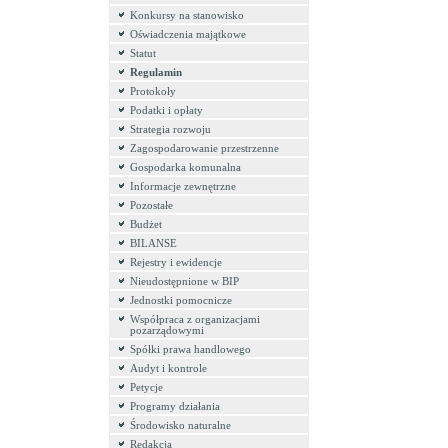
Konkursy na stanowisko
Oświadczenia majątkowe
Statut
Regulamin
Protokoły
Podatki i opłaty
Strategia rozwoju
Zagospodarowanie przestrzenne
Gospodarka komunalna
Informacje zewnętrzne
Pozostałe
Budżet
BILANSE
Rejestry i ewidencje
Nieudostępnione w BIP
Jednostki pomocnicze
Współpraca z organizacjami
pozarządowymi
Spółki prawa handlowego
Audyt i kontrole
Petycje
Programy działania
Środowisko naturalne
Redakcja