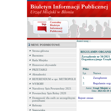
Jesteś tutaj ::
MENU PODMIOTOWE
Strona główna
REGULAMIN ORGANIZAC
Burmistrz
Zarządzenie nr 56/2021
Organizacyjnego Urzędu
Rada Miejska
Honorowi obywatele
Pliki:
PRZETARGI
Lp.
Nazwa
Aktualności
1.
Zarządzenie
REFERENDUM w spr. METROPOLII
2.
Regulamin org
WYBORY
Autor:
Urząd Miejski w
Narodowy Spis Powszechny 2021
Data:
2021-02-19 1
Powszechny Spis Rolny 2020
Dostępność dla osób ze szczególnymi
Rejestr zmian
potrzebami
Referaty
Stanowiska