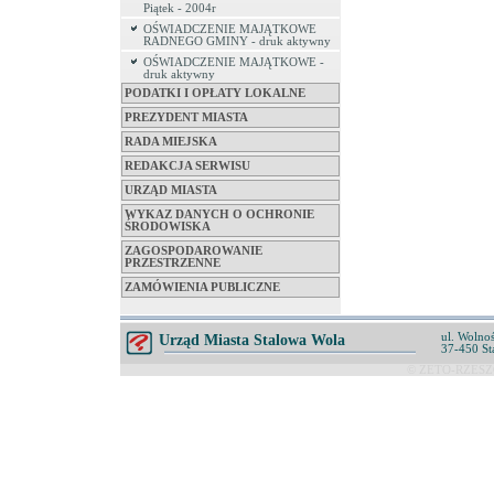
Piątek - 2004r
OŚWIADCZENIE MAJĄTKOWE
RADNEGO GMINY - druk aktywny
OŚWIADCZENIE MAJĄTKOWE -
druk aktywny
PODATKI I OPŁATY LOKALNE
PREZYDENT MIASTA
RADA MIEJSKA
REDAKCJA SERWISU
URZĄD MIASTA
WYKAZ DANYCH O OCHRONIE
ŚRODOWISKA
ZAGOSPODAROWANIE
PRZESTRZENNE
ZAMÓWIENIA PUBLICZNE
ul. Wolnoś
Urząd Miasta Stalowa Wola
37-450 St
© ZETO-RZESZÓ