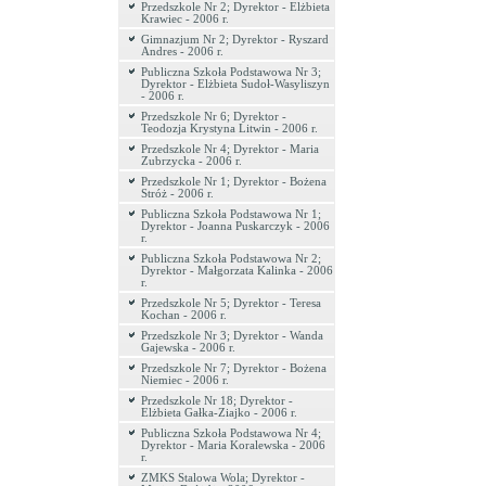
Przedszkole Nr 2; Dyrektor - Elżbieta
Krawiec - 2006 r.
Gimnazjum Nr 2; Dyrektor - Ryszard
Andres - 2006 r.
Publiczna Szkoła Podstawowa Nr 3;
Dyrektor - Elżbieta Sudoł-Wasyliszyn
- 2006 r.
Przedszkole Nr 6; Dyrektor -
Teodozja Krystyna Litwin - 2006 r.
Przedszkole Nr 4; Dyrektor - Maria
Zubrzycka - 2006 r.
Przedszkole Nr 1; Dyrektor - Bożena
Stróż - 2006 r.
Publiczna Szkoła Podstawowa Nr 1;
Dyrektor - Joanna Puskarczyk - 2006
r.
Publiczna Szkoła Podstawowa Nr 2;
Dyrektor - Małgorzata Kalinka - 2006
r.
Przedszkole Nr 5; Dyrektor - Teresa
Kochan - 2006 r.
Przedszkole Nr 3; Dyrektor - Wanda
Gajewska - 2006 r.
Przedszkole Nr 7; Dyrektor - Bożena
Niemiec - 2006 r.
Przedszkole Nr 18; Dyrektor -
Elżbieta Gałka-Ziajko - 2006 r.
Publiczna Szkoła Podstawowa Nr 4;
Dyrektor - Maria Koralewska - 2006
r.
ZMKS Stalowa Wola; Dyrektor -