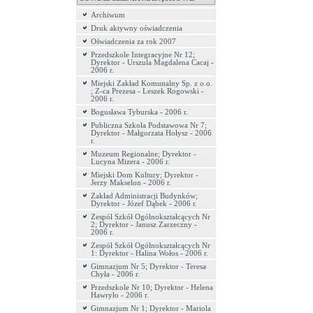
Archiwum
Druk aktywny oświadczenia
Oświadczenia za rok 2007
Przedszkole Integracyjne Nr 12;
Dyrektor - Urszula Magdalena Cacaj -
2006 r.
Miejski Zakład Komunalny Sp. z o.o.
; Z-ca Prezesa - Leszek Rogowski -
2006 r.
Bogusława Tyburska - 2006 r.
Publiczna Szkoła Podstawowa Nr 7;
Dyrektor - Małgorzata Hołysz - 2006
r.
Muzeum Regionalne; Dyrektor -
Lucyna Mizera - 2006 r.
Miejski Dom Kultury; Dyrektor -
Jerzy Makselon - 2006 r.
Zakład Administracji Budynków;
Dyrektor - Józef Dąbek - 2006 r.
Zespół Szkół Ogólnokształcących Nr
2; Dyrektor - Janusz Zarzeczny -
2006 r.
Zespół Szkół Ogólnokształcących Nr
1: Dyrektor - Halina Wołos - 2006 r.
Gimnazjum Nr 5; Dyrektor - Teresa
Chyła - 2006 r.
Przedszkole Nr 10; Dyrektor - Helena
Hawryło - 2006 r.
Gimnazjum Nr 1; Dyrektor - Mariola