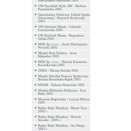
Mieczysława Pędlowska 2005
UM Naczelnik Wydz. BiF - Barbara
Popielańska 2005
Samodzielny Publiczny Zakład Opieki
Zdrowotnej - Wojciech Korkowski
2005
UM Sekretarz Miasta - Gabriela
Grzesiowska 2005
UM Skarbnik Miasta - Bogusława
Gdula 2005
MZK Sp. z o.o. - Jacek Włodzimierz
Nowicki 2005
Miejski Dom Kultury - Jerzy
Makselon 2005
MZK Sp. z o.o. - Henryk Kazimierz
Kociołkowski 2005
ZMKS - Marian Dróżdż 2005
Miejski Ośrodek Pomocy Społecznej -
Bożena Brzezińska-Piątek 2005
MOSiR - Tadeusz Duszyński 2005
Miejska Biblioteka Publiczna - Ewa
Biały 2005
Muzeum Regionalne - Lucyna Mizera
2005
Radny Rady Miejskiej - Marek Tyza -
2005 r.
Radny Rady Miejskiej - Henryk
Szwedo - 2005 r.
Radny Rady Miejskiej - Jan Sibiga -
2005 r.