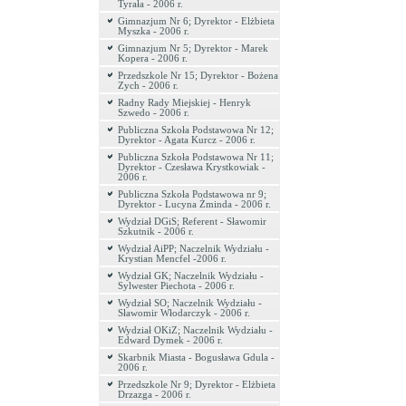
Tyrała - 2006 r.
Gimnazjum Nr 6; Dyrektor - Elżbieta
Myszka - 2006 r.
Gimnazjum Nr 5; Dyrektor - Marek
Kopera - 2006 r.
Przedszkole Nr 15; Dyrektor - Bożena
Zych - 2006 r.
Radny Rady Miejskiej - Henryk
Szwedo - 2006 r.
Publiczna Szkoła Podstawowa Nr 12;
Dyrektor - Agata Kurcz - 2006 r.
Publiczna Szkoła Podstawowa Nr 11;
Dyrektor - Czesława Krystkowiak -
2006 r.
Publiczna Szkoła Podstawowa nr 9;
Dyrektor - Lucyna Żminda - 2006 r.
Wydział DGiS; Referent - Sławomir
Szkutnik - 2006 r.
Wydział AiPP; Naczelnik Wydziału -
Krystian Mencfel -2006 r.
Wydział GK; Naczelnik Wydziału -
Sylwester Piechota - 2006 r.
Wydział SO; Naczelnik Wydziału -
Sławomir Włodarczyk - 2006 r.
Wydział OKiZ; Naczelnik Wydziału -
Edward Dymek - 2006 r.
Skarbnik Miasta - Bogusława Gdula -
2006 r.
Przedszkole Nr 9; Dyrektor - Elżbieta
Drzazga - 2006 r.