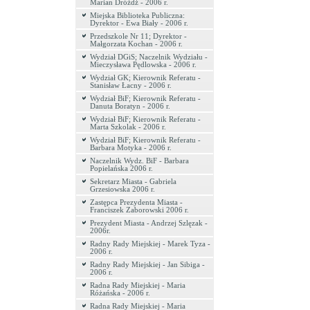
Marian Dróżdż - 2006 r.
Miejska Biblioteka Publiczna:
Dyrektor - Ewa Biały - 2006 r.
Przedszkole Nr 11; Dyrektor -
Małgorzata Kochan - 2006 r.
Wydział DGiS; Naczelnik Wydziału -
Mieczysława Pędlowska - 2006 r.
Wydział GK; Kierownik Referatu -
Stanisław Łacny - 2006 r.
Wydział BiF; Kierownik Referatu -
Danuta Boratyn - 2006 r.
Wydział BiF; Kierownik Referatu -
Marta Szkolak - 2006 r.
Wydział BiF; Kierownik Referatu -
Barbara Motyka - 2006 r.
Naczelnik Wydz. BiF - Barbara
Popielańska 2006 r.
Sekretarz Miasta - Gabriela
Grzesiowska 2006 r.
Zastępca Prezydenta Miasta -
Franciszek Zaborowski 2006 r.
Prezydent Miasta - Andrzej Szlęzak -
2006r.
Radny Rady Miejskiej - Marek Tyza -
2006 r.
Radny Rady Miejskiej - Jan Sibiga -
2006 r.
Radna Rady Miejskiej - Maria
Różańska - 2006 r.
Radna Rady Miejskiej - Maria