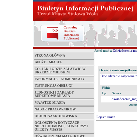
Jesteś tutaj ::
Oświadczenia m
STRONA GŁÓWNA
BUDŻET MIASTA
CO, JAK I GDZIE ZAŁATWIĆ W
Oświadczenie majątkowe 
URZĘDZIE MIEJSKIM
Oświadczenie załączone zo
INFORMACJE I KOMUNIKATY
INSTRUKCJA OBSŁUGI
Pliki:
JEDNOSTKI I ZAKŁADY
Lp.
Nazwa
BUDŻETOWE MIASTA
1.
oswiadczenie_ma
MAJĄTEK MIASTA
Autor
NABÓR PRACOWNIKÓW
OCHRONA ŚRODOWISKA
Rejestr zmian
OGŁOSZENIA DOTYCZĄCE
NIERUCHOMOŚCI, KONKURSY I
OFERTY MIASTA
OŚWIADCZENIA MAJĄTKOWE