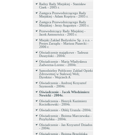
Radny Rady Miejskiej - Stanisław
Cisek - 2005 r.
Zastępca Przewodniczącego Rady
Miejskiej - Adam Koptyra - 2005 r.
Zastępca Przewodniczącego Rady
Miejskiej - Jerzy Augustyn - 2005 r.
Przewodniczący Rady Miejskiej -
Jacek Antonowicz - 2005 r.
Miejski Zakład Budynków Sp. z o.o. -
Prezes Zarządu - Mariusz Piasecki -
2006 r.
Oświadczenie majątkowe - Tadeusz
Duszyński - 2004r.
Oświadczenie - Maria Władysława
Zadworna-Lorenc - 2004r.
Samodzielny Publiczny Zakład Opieki
Zdrowotnej w Stalowej Woli;
Dyrektor - Wojciech A
Oświadczenie - Andrzej Krzysztof
Szymonik - 2004r.
Oświadczenie - Jacek Włodzimierz
Nowicki - 2004r.
Oświadczenia - Henryk Kazimierz
Kociołkowski - 2004r.
Oświadczenie - Obłój Urszula -2004r.
Oświadczenie - Bożena Marczewska -
Przybylska - 2004r.
Oświadczenie - Jan Krzysztof Dziados
- 2004r.
Oświadczenie - Bożena Brzeźińska