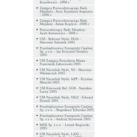
Kozielewicz - 2006 r.
Zastępca Przewodniczącego Rady
Miejskiej - Jerzy Kazimierz Augustyn
- 2006 r.
Zastępca Przewodniczącego Rady
Miejskiej - Adam Koptyra - 2006 r.
Przewodniczący Rady Miejskiej -
Jacek Antonowicz - 2006 r.
UM - Referent Wydz. DGiS -
Sławomir Szkutnik 2005
Przedsiębiorstwo Energetyki Cieplnej
Sp. z o.o. - Jan Krzysztof Dziados
2005
UM Zastępca Prezydenta Miasta -
Franciszek Zaborowski 2005
UM Naczelnik Wydz. SO - Sławomir
Włodarczyk 2005
UM Naczelnik Wydz. AiPP - Krystian
Mencfel 2005
UM Kierownik Ref. GGR - Stanisław
Łacny 2005
UM Naczelnik Wydz. OKiZ - Edward
Dymek 2005
Przedsiębiorstwo Energetyki Cieplnej
Sp. z o.o. - Bogusława Tyburska 2005
Przedsiębiorstwo Energetyki Cieplnej
Sp. z o.o. - Andrzej Szymonik 2005
MZK Sp. z o.o. - Leszek Rogowski
2005
UM Naczelnik Wydz. LiDG -