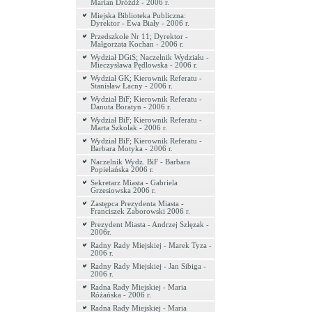
Marian Dróżdż - 2006 r.
Miejska Biblioteka Publiczna:
Dyrektor - Ewa Biały - 2006 r.
Przedszkole Nr 11; Dyrektor -
Małgorzata Kochan - 2006 r.
Wydział DGiS; Naczelnik Wydziału -
Mieczysława Pędlowska - 2006 r.
Wydział GK; Kierownik Referatu -
Stanisław Łacny - 2006 r.
Wydział BiF; Kierownik Referatu -
Danuta Boratyn - 2006 r.
Wydział BiF; Kierownik Referatu -
Marta Szkolak - 2006 r.
Wydział BiF; Kierownik Referatu -
Barbara Motyka - 2006 r.
Naczelnik Wydz. BiF - Barbara
Popielańska 2006 r.
Sekretarz Miasta - Gabriela
Grzesiowska 2006 r.
Zastępca Prezydenta Miasta -
Franciszek Zaborowski 2006 r.
Prezydent Miasta - Andrzej Szlęzak -
2006r.
Radny Rady Miejskiej - Marek Tyza -
2006 r.
Radny Rady Miejskiej - Jan Sibiga -
2006 r.
Radna Rady Miejskiej - Maria
Różańska - 2006 r.
Radna Rady Miejskiej - Maria