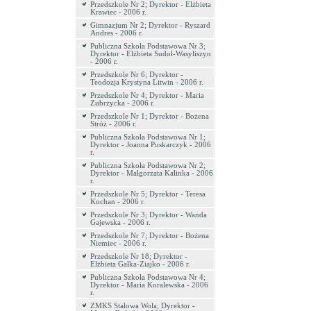
Przedszkole Nr 2; Dyrektor - Elżbieta
Krawiec - 2006 r.
Gimnazjum Nr 2; Dyrektor - Ryszard
Andres - 2006 r.
Publiczna Szkoła Podstawowa Nr 3;
Dyrektor - Elżbieta Sudoł-Wasyliszyn
- 2006 r.
Przedszkole Nr 6; Dyrektor -
Teodozja Krystyna Litwin - 2006 r.
Przedszkole Nr 4; Dyrektor - Maria
Zubrzycka - 2006 r.
Przedszkole Nr 1; Dyrektor - Bożena
Stróż - 2006 r.
Publiczna Szkoła Podstawowa Nr 1;
Dyrektor - Joanna Puskarczyk - 2006
r.
Publiczna Szkoła Podstawowa Nr 2;
Dyrektor - Małgorzata Kalinka - 2006
r.
Przedszkole Nr 5; Dyrektor - Teresa
Kochan - 2006 r.
Przedszkole Nr 3; Dyrektor - Wanda
Gajewska - 2006 r.
Przedszkole Nr 7; Dyrektor - Bożena
Niemiec - 2006 r.
Przedszkole Nr 18; Dyrektor -
Elżbieta Gałka-Ziajko - 2006 r.
Publiczna Szkoła Podstawowa Nr 4;
Dyrektor - Maria Koralewska - 2006
r.
ZMKS Stalowa Wola; Dyrektor -