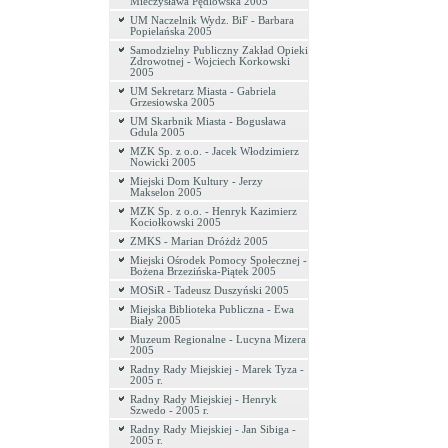
Mieczysława Pędlowska 2005
UM Naczelnik Wydz. BiF - Barbara
Popielańska 2005
Samodzielny Publiczny Zakład Opieki
Zdrowotnej - Wojciech Korkowski
2005
UM Sekretarz Miasta - Gabriela
Grzesiowska 2005
UM Skarbnik Miasta - Bogusława
Gdula 2005
MZK Sp. z o.o. - Jacek Włodzimierz
Nowicki 2005
Miejski Dom Kultury - Jerzy
Makselon 2005
MZK Sp. z o.o. - Henryk Kazimierz
Kociołkowski 2005
ZMKS - Marian Dróżdż 2005
Miejski Ośrodek Pomocy Społecznej -
Bożena Brzezińska-Piątek 2005
MOSiR - Tadeusz Duszyński 2005
Miejska Biblioteka Publiczna - Ewa
Biały 2005
Muzeum Regionalne - Lucyna Mizera
2005
Radny Rady Miejskiej - Marek Tyza -
2005 r.
Radny Rady Miejskiej - Henryk
Szwedo - 2005 r.
Radny Rady Miejskiej - Jan Sibiga -
2005 r.