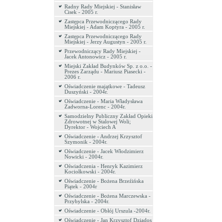
Radny Rady Miejskiej - Stanisław
Cisek - 2005 r.
Zastępca Przewodniczącego Rady
Miejskiej - Adam Koptyra - 2005 r.
Zastępca Przewodniczącego Rady
Miejskiej - Jerzy Augustyn - 2005 r.
Przewodniczący Rady Miejskiej -
Jacek Antonowicz - 2005 r.
Miejski Zakład Budynków Sp. z o.o. -
Prezes Zarządu - Mariusz Piasecki -
2006 r.
Oświadczenie majątkowe - Tadeusz
Duszyński - 2004r.
Oświadczenie - Maria Władysława
Zadworna-Lorenc - 2004r.
Samodzielny Publiczny Zakład Opieki
Zdrowotnej w Stalowej Woli;
Dyrektor - Wojciech A
Oświadczenie - Andrzej Krzysztof
Szymonik - 2004r.
Oświadczenie - Jacek Włodzimierz
Nowicki - 2004r.
Oświadczenia - Henryk Kazimierz
Kociołkowski - 2004r.
Oświadczenie - Bożena Brzeźińska
Piątek - 2004r
Oświadczenie - Bożena Marczewska -
Przybylska - 2004r.
Oświadczenie - Obłój Urszula -2004r.
Oświadczenie - Jan Krzysztof Dziados