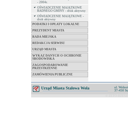
- 2004r.
OŚWIADCZENIE MAJĄTKOWE
RADNEGO GMINY - druk aktywny
OŚWIADCZENIE MAJĄTKOWE -
druk aktywny
PODATKI I OPŁATY LOKALNE
PREZYDENT MIASTA
RADA MIEJSKA
REDAKCJA SERWISU
URZĄD MIASTA
WYKAZ DANYCH O OCHRONIE
ŚRODOWISKA
ZAGOSPODAROWANIE
PRZESTRZENNE
ZAMÓWIENIA PUBLICZNE
ul. Wolnoś
Urząd Miasta Stalowa Wola
37-450 St
© ZETO-RZESZÓ