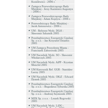
Kozielewicz - 2006 r.
Zastępca Przewodniczącego Rady
Miejskiej - Jerzy Kazimierz Augustyn
- 2006 r.
Zastępca Przewodniczącego Rady
Miejskiej - Adam Koptyra - 2006 r.
Przewodniczący Rady Miejskiej -
Jacek Antonowicz - 2006 r.
UM - Referent Wydz. DGiS -
Sławomir Szkutnik 2005
Przedsiębiorstwo Energetyki Cieplnej
Sp. z o.o. - Jan Krzysztof Dziados
2005
UM Zastępca Prezydenta Miasta -
Franciszek Zaborowski 2005
UM Naczelnik Wydz. SO - Sławomir
Włodarczyk 2005
UM Naczelnik Wydz. AiPP - Krystian
Mencfel 2005
UM Kierownik Ref. GGR - Stanisław
Łacny 2005
UM Naczelnik Wydz. OKiZ - Edward
Dymek 2005
Przedsiębiorstwo Energetyki Cieplnej
Sp. z o.o. - Bogusława Tyburska 2005
Przedsiębiorstwo Energetyki Cieplnej
Sp. z o.o. - Andrzej Szymonik 2005
MZK Sp. z o.o. - Leszek Rogowski
2005
UM Naczelnik Wydz. LiDG -