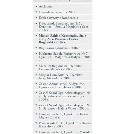
Archiwum
Oświadczenia za rok 2007
Druk aktywny oświadczenia
Przedszkole Integracyjne Nr 12;
Dyrektor - Urszula Magdalena Cacaj -
2006 r.
Miejski Zakład Komunalny Sp. z
o.o. ; Z-ca Prezesa - Leszek
Rogowski - 2006 r.
Bogusława Tyburska - 2006 r.
Publiczna Szkoła Podstawowa Nr 7;
Dyrektor - Małgorzata Hołysz - 2006
r.
Muzeum Regionalne; Dyrektor -
Lucyna Mizera - 2006 r.
Miejski Dom Kultury; Dyrektor -
Jerzy Makselon - 2006 r.
Zakład Administracji Budynków;
Dyrektor - Józef Dąbek - 2006 r.
Zespół Szkół Ogólnokształcących Nr
2; Dyrektor - Janusz Zarzeczny -
2006 r.
Zespół Szkół Ogólnokształcących Nr
1: Dyrektor - Halina Wołos - 2006 r.
Gimnazjum Nr 5; Dyrektor - Teresa
Chyła - 2006 r.
Przedszkole Nr 10; Dyrektor - Helena
Hawryło - 2006 r.
Gimnazjum Nr 1; Dyrektor - Mariola