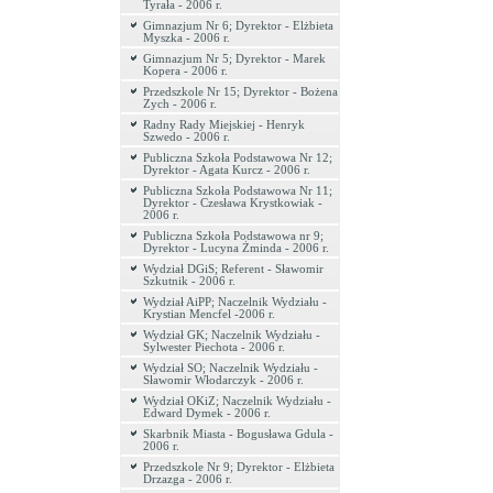
Tyrała - 2006 r.
Gimnazjum Nr 6; Dyrektor - Elżbieta
Myszka - 2006 r.
Gimnazjum Nr 5; Dyrektor - Marek
Kopera - 2006 r.
Przedszkole Nr 15; Dyrektor - Bożena
Zych - 2006 r.
Radny Rady Miejskiej - Henryk
Szwedo - 2006 r.
Publiczna Szkoła Podstawowa Nr 12;
Dyrektor - Agata Kurcz - 2006 r.
Publiczna Szkoła Podstawowa Nr 11;
Dyrektor - Czesława Krystkowiak -
2006 r.
Publiczna Szkoła Podstawowa nr 9;
Dyrektor - Lucyna Żminda - 2006 r.
Wydział DGiS; Referent - Sławomir
Szkutnik - 2006 r.
Wydział AiPP; Naczelnik Wydziału -
Krystian Mencfel -2006 r.
Wydział GK; Naczelnik Wydziału -
Sylwester Piechota - 2006 r.
Wydział SO; Naczelnik Wydziału -
Sławomir Włodarczyk - 2006 r.
Wydział OKiZ; Naczelnik Wydziału -
Edward Dymek - 2006 r.
Skarbnik Miasta - Bogusława Gdula -
2006 r.
Przedszkole Nr 9; Dyrektor - Elżbieta
Drzazga - 2006 r.