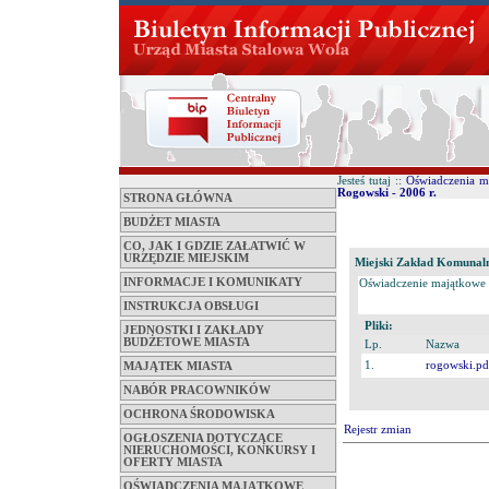
Jesteś tutaj ::
Oświadczenia m
Rogowski - 2006 r.
STRONA GŁÓWNA
BUDŻET MIASTA
CO, JAK I GDZIE ZAŁATWIĆ W
URZĘDZIE MIEJSKIM
Miejski Zakład Komunalny
INFORMACJE I KOMUNIKATY
Oświadczenie majątkowe
INSTRUKCJA OBSŁUGI
Pliki:
JEDNOSTKI I ZAKŁADY
BUDŻETOWE MIASTA
Lp.
Nazwa
1.
rogowski.pd
MAJĄTEK MIASTA
NABÓR PRACOWNIKÓW
OCHRONA ŚRODOWISKA
Rejestr zmian
OGŁOSZENIA DOTYCZĄCE
NIERUCHOMOŚCI, KONKURSY I
OFERTY MIASTA
OŚWIADCZENIA MAJĄTKOWE