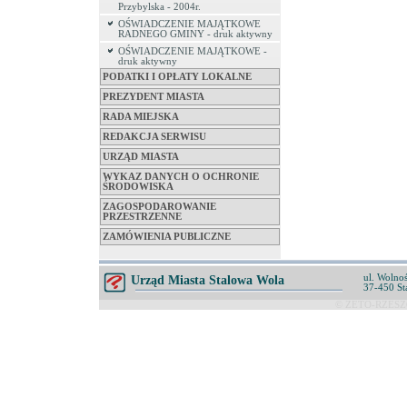
Przybylska - 2004r.
OŚWIADCZENIE MAJĄTKOWE
RADNEGO GMINY - druk aktywny
OŚWIADCZENIE MAJĄTKOWE -
druk aktywny
PODATKI I OPŁATY LOKALNE
PREZYDENT MIASTA
RADA MIEJSKA
REDAKCJA SERWISU
URZĄD MIASTA
WYKAZ DANYCH O OCHRONIE
ŚRODOWISKA
ZAGOSPODAROWANIE
PRZESTRZENNE
ZAMÓWIENIA PUBLICZNE
ul. Wolnoś
Urząd Miasta Stalowa Wola
37-450 St
© ZETO-RZESZÓ