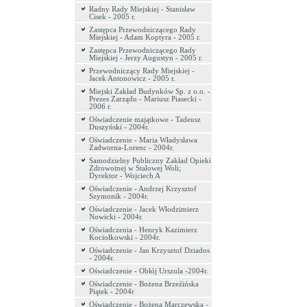
Radny Rady Miejskiej - Stanisław
Cisek - 2005 r.
Zastępca Przewodniczącego Rady
Miejskiej - Adam Koptyra - 2005 r.
Zastępca Przewodniczącego Rady
Miejskiej - Jerzy Augustyn - 2005 r.
Przewodniczący Rady Miejskiej -
Jacek Antonowicz - 2005 r.
Miejski Zakład Budynków Sp. z o.o. -
Prezes Zarządu - Mariusz Piasecki -
2006 r.
Oświadczenie majątkowe - Tadeusz
Duszyński - 2004r.
Oświadczenie - Maria Władysława
Zadworna-Lorenc - 2004r.
Samodzielny Publiczny Zakład Opieki
Zdrowotnej w Stalowej Woli;
Dyrektor - Wojciech A
Oświadczenie - Andrzej Krzysztof
Szymonik - 2004r.
Oświadczenie - Jacek Włodzimierz
Nowicki - 2004r.
Oświadczenia - Henryk Kazimierz
Kociołkowski - 2004r.
Oświadczenie - Jan Krzysztof Dziados
- 2004r.
Oświadczenie - Obłój Urszula -2004r.
Oświadczenie - Bożena Brzeźińska
Piątek - 2004r
Oświadczenie - Bożena Marczewska -