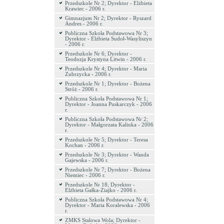
Przedszkole Nr 2; Dyrektor - Elżbieta
Krawiec - 2006 r.
Gimnazjum Nr 2; Dyrektor - Ryszard
Andres - 2006 r.
Publiczna Szkoła Podstawowa Nr 3;
Dyrektor - Elżbieta Sudoł-Wasyliszyn
- 2006 r.
Przedszkole Nr 6; Dyrektor -
Teodozja Krystyna Litwin - 2006 r.
Przedszkole Nr 4; Dyrektor - Maria
Zubrzycka - 2006 r.
Przedszkole Nr 1; Dyrektor - Bożena
Stróż - 2006 r.
Publiczna Szkoła Podstawowa Nr 1;
Dyrektor - Joanna Puskarczyk - 2006
r.
Publiczna Szkoła Podstawowa Nr 2;
Dyrektor - Małgorzata Kalinka - 2006
r.
Przedszkole Nr 5; Dyrektor - Teresa
Kochan - 2006 r.
Przedszkole Nr 3; Dyrektor - Wanda
Gajewska - 2006 r.
Przedszkole Nr 7; Dyrektor - Bożena
Niemiec - 2006 r.
Przedszkole Nr 18; Dyrektor -
Elżbieta Gałka-Ziajko - 2006 r.
Publiczna Szkoła Podstawowa Nr 4;
Dyrektor - Maria Koralewska - 2006
r.
ZMKS Stalowa Wola; Dyrektor -