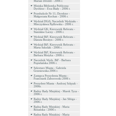
Marian Dróżdż - 2006 r.
Miejska Biblioteka Publiczna:
Dyrektor - Ewa Biały - 2006 r.
Przedszkole Nr 11; Dyrektor -
Małgorzata Kochan - 2006 r.
Wydział DGiS; Naczelnik Wydziału -
Mieczysława Pędlowska - 2006 r.
Wydział GK; Kierownik Referatu -
Stanisław Łacny - 2006 r.
Wydział BiF; Kierownik Referatu -
Danuta Boratyn - 2006 r.
Wydział BiF; Kierownik Referatu -
Marta Szkolak - 2006 r.
Wydział BiF; Kierownik Referatu -
Barbara Motyka - 2006 r.
Naczelnik Wydz. BiF - Barbara
Popielańska 2006 r.
Sekretarz Miasta - Gabriela
Grzesiowska 2006 r.
Zastępca Prezydenta Miasta -
Franciszek Zaborowski 2006 r.
Prezydent Miasta - Andrzej Szlęzak -
2006r.
Radny Rady Miejskiej - Marek Tyza -
2006 r.
Radny Rady Miejskiej - Jan Sibiga -
2006 r.
Radna Rady Miejskiej - Maria
Różańska - 2006 r.
Radna Rady Miejskiej - Maria