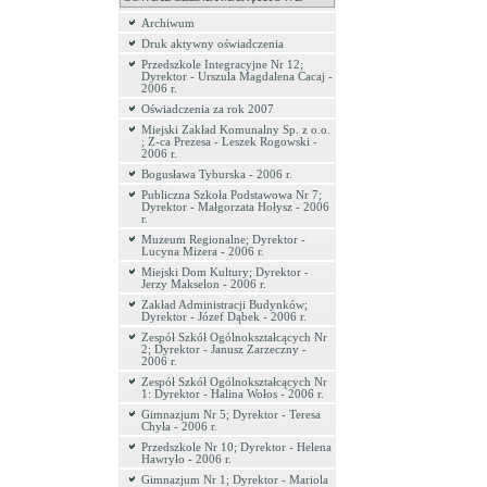
Archiwum
Druk aktywny oświadczenia
Przedszkole Integracyjne Nr 12;
Dyrektor - Urszula Magdalena Cacaj -
2006 r.
Oświadczenia za rok 2007
Miejski Zakład Komunalny Sp. z o.o.
; Z-ca Prezesa - Leszek Rogowski -
2006 r.
Bogusława Tyburska - 2006 r.
Publiczna Szkoła Podstawowa Nr 7;
Dyrektor - Małgorzata Hołysz - 2006
r.
Muzeum Regionalne; Dyrektor -
Lucyna Mizera - 2006 r.
Miejski Dom Kultury; Dyrektor -
Jerzy Makselon - 2006 r.
Zakład Administracji Budynków;
Dyrektor - Józef Dąbek - 2006 r.
Zespół Szkół Ogólnokształcących Nr
2; Dyrektor - Janusz Zarzeczny -
2006 r.
Zespół Szkół Ogólnokształcących Nr
1: Dyrektor - Halina Wołos - 2006 r.
Gimnazjum Nr 5; Dyrektor - Teresa
Chyła - 2006 r.
Przedszkole Nr 10; Dyrektor - Helena
Hawryło - 2006 r.
Gimnazjum Nr 1; Dyrektor - Mariola