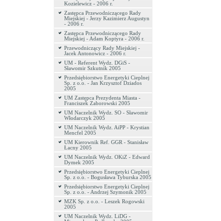
Kozielewicz - 2006 r.
Zastępca Przewodniczącego Rady
Miejskiej - Jerzy Kazimierz Augustyn
- 2006 r.
Zastępca Przewodniczącego Rady
Miejskiej - Adam Koptyra - 2006 r.
Przewodniczący Rady Miejskiej -
Jacek Antonowicz - 2006 r.
UM - Referent Wydz. DGiS -
Sławomir Szkutnik 2005
Przedsiębiorstwo Energetyki Cieplnej
Sp. z o.o. - Jan Krzysztof Dziados
2005
UM Zastępca Prezydenta Miasta -
Franciszek Zaborowski 2005
UM Naczelnik Wydz. SO - Sławomir
Włodarczyk 2005
UM Naczelnik Wydz. AiPP - Krystian
Mencfel 2005
UM Kierownik Ref. GGR - Stanisław
Łacny 2005
UM Naczelnik Wydz. OKiZ - Edward
Dymek 2005
Przedsiębiorstwo Energetyki Cieplnej
Sp. z o.o. - Bogusława Tyburska 2005
Przedsiębiorstwo Energetyki Cieplnej
Sp. z o.o. - Andrzej Szymonik 2005
MZK Sp. z o.o. - Leszek Rogowski
2005
UM Naczelnik Wydz. LiDG -