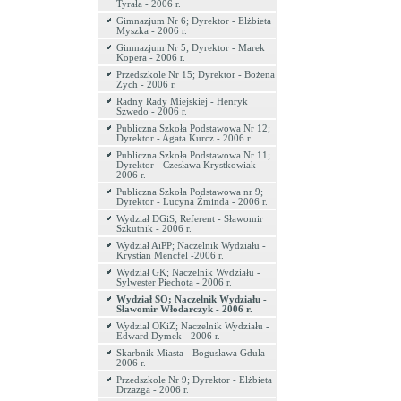
Tyrała - 2006 r.
Gimnazjum Nr 6; Dyrektor - Elżbieta
Myszka - 2006 r.
Gimnazjum Nr 5; Dyrektor - Marek
Kopera - 2006 r.
Przedszkole Nr 15; Dyrektor - Bożena
Zych - 2006 r.
Radny Rady Miejskiej - Henryk
Szwedo - 2006 r.
Publiczna Szkoła Podstawowa Nr 12;
Dyrektor - Agata Kurcz - 2006 r.
Publiczna Szkoła Podstawowa Nr 11;
Dyrektor - Czesława Krystkowiak -
2006 r.
Publiczna Szkoła Podstawowa nr 9;
Dyrektor - Lucyna Żminda - 2006 r.
Wydział DGiS; Referent - Sławomir
Szkutnik - 2006 r.
Wydział AiPP; Naczelnik Wydziału -
Krystian Mencfel -2006 r.
Wydział GK; Naczelnik Wydziału -
Sylwester Piechota - 2006 r.
Wydział SO; Naczelnik Wydziału -
Sławomir Włodarczyk - 2006 r.
Wydział OKiZ; Naczelnik Wydziału -
Edward Dymek - 2006 r.
Skarbnik Miasta - Bogusława Gdula -
2006 r.
Przedszkole Nr 9; Dyrektor - Elżbieta
Drzazga - 2006 r.