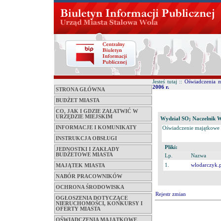
Jesteś tutaj ::
Oświadczenia 
2006 r.
STRONA GŁÓWNA
BUDŻET MIASTA
CO, JAK I GDZIE ZAŁATWIĆ W
URZĘDZIE MIEJSKIM
Wydział SO; Naczelnik W
INFORMACJE I KOMUNIKATY
Oświadczenie majątkowe
INSTRUKCJA OBSŁUGI
Pliki:
JEDNOSTKI I ZAKŁADY
BUDŻETOWE MIASTA
Lp.
Nazwa
1.
wlodarczyk.
MAJĄTEK MIASTA
NABÓR PRACOWNIKÓW
OCHRONA ŚRODOWISKA
Rejestr zmian
OGŁOSZENIA DOTYCZĄCE
NIERUCHOMOŚCI, KONKURSY I
OFERTY MIASTA
OŚWIADCZENIA MAJĄTKOWE