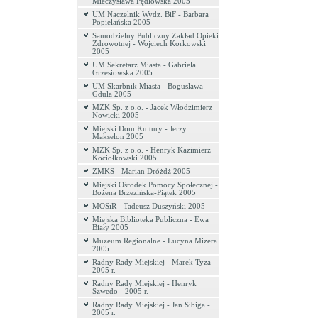
Mieczysława Pędlowska 2005
UM Naczelnik Wydz. BiF - Barbara
Popielańska 2005
Samodzielny Publiczny Zakład Opieki
Zdrowotnej - Wojciech Korkowski
2005
UM Sekretarz Miasta - Gabriela
Grzesiowska 2005
UM Skarbnik Miasta - Bogusława
Gdula 2005
MZK Sp. z o.o. - Jacek Włodzimierz
Nowicki 2005
Miejski Dom Kultury - Jerzy
Makselon 2005
MZK Sp. z o.o. - Henryk Kazimierz
Kociołkowski 2005
ZMKS - Marian Dróżdż 2005
Miejski Ośrodek Pomocy Społecznej -
Bożena Brzezińska-Piątek 2005
MOSiR - Tadeusz Duszyński 2005
Miejska Biblioteka Publiczna - Ewa
Biały 2005
Muzeum Regionalne - Lucyna Mizera
2005
Radny Rady Miejskiej - Marek Tyza -
2005 r.
Radny Rady Miejskiej - Henryk
Szwedo - 2005 r.
Radny Rady Miejskiej - Jan Sibiga -
2005 r.