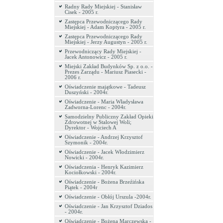
Radny Rady Miejskiej - Stanisław
Cisek - 2005 r.
Zastępca Przewodniczącego Rady
Miejskiej - Adam Koptyra - 2005 r.
Zastępca Przewodniczącego Rady
Miejskiej - Jerzy Augustyn - 2005 r.
Przewodniczący Rady Miejskiej -
Jacek Antonowicz - 2005 r.
Miejski Zakład Budynków Sp. z o.o. -
Prezes Zarządu - Mariusz Piasecki -
2006 r.
Oświadczenie majątkowe - Tadeusz
Duszyński - 2004r.
Oświadczenie - Maria Władysława
Zadworna-Lorenc - 2004r.
Samodzielny Publiczny Zakład Opieki
Zdrowotnej w Stalowej Woli;
Dyrektor - Wojciech A
Oświadczenie - Andrzej Krzysztof
Szymonik - 2004r.
Oświadczenie - Jacek Włodzimierz
Nowicki - 2004r.
Oświadczenia - Henryk Kazimierz
Kociołkowski - 2004r.
Oświadczenie - Bożena Brzeźińska
Piątek - 2004r
Oświadczenie - Obłój Urszula -2004r.
Oświadczenie - Jan Krzysztof Dziados
- 2004r.
Oświadczenie - Bożena Marczewska -