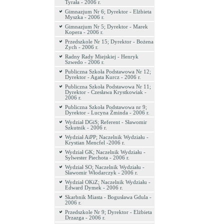
Tyrała - 2006 r.
Gimnazjum Nr 6; Dyrektor - Elżbieta
Myszka - 2006 r.
Gimnazjum Nr 5; Dyrektor - Marek
Kopera - 2006 r.
Przedszkole Nr 15; Dyrektor - Bożena
Zych - 2006 r.
Radny Rady Miejskiej - Henryk
Szwedo - 2006 r.
Publiczna Szkoła Podstawowa Nr 12;
Dyrektor - Agata Kurcz - 2006 r.
Publiczna Szkoła Podstawowa Nr 11;
Dyrektor - Czesława Krystkowiak -
2006 r.
Publiczna Szkoła Podstawowa nr 9;
Dyrektor - Lucyna Żminda - 2006 r.
Wydział DGiS; Referent - Sławomir
Szkutnik - 2006 r.
Wydział AiPP; Naczelnik Wydziału -
Krystian Mencfel -2006 r.
Wydział GK; Naczelnik Wydziału -
Sylwester Piechota - 2006 r.
Wydział SO; Naczelnik Wydziału -
Sławomir Włodarczyk - 2006 r.
Wydział OKiZ; Naczelnik Wydziału -
Edward Dymek - 2006 r.
Skarbnik Miasta - Bogusława Gdula -
2006 r.
Przedszkole Nr 9; Dyrektor - Elżbieta
Drzazga - 2006 r.