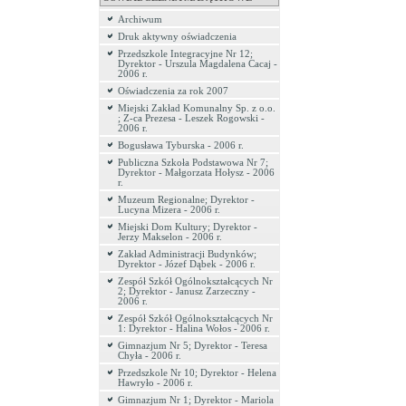
Archiwum
Druk aktywny oświadczenia
Przedszkole Integracyjne Nr 12;
Dyrektor - Urszula Magdalena Cacaj -
2006 r.
Oświadczenia za rok 2007
Miejski Zakład Komunalny Sp. z o.o.
; Z-ca Prezesa - Leszek Rogowski -
2006 r.
Bogusława Tyburska - 2006 r.
Publiczna Szkoła Podstawowa Nr 7;
Dyrektor - Małgorzata Hołysz - 2006
r.
Muzeum Regionalne; Dyrektor -
Lucyna Mizera - 2006 r.
Miejski Dom Kultury; Dyrektor -
Jerzy Makselon - 2006 r.
Zakład Administracji Budynków;
Dyrektor - Józef Dąbek - 2006 r.
Zespół Szkół Ogólnokształcących Nr
2; Dyrektor - Janusz Zarzeczny -
2006 r.
Zespół Szkół Ogólnokształcących Nr
1: Dyrektor - Halina Wołos - 2006 r.
Gimnazjum Nr 5; Dyrektor - Teresa
Chyła - 2006 r.
Przedszkole Nr 10; Dyrektor - Helena
Hawryło - 2006 r.
Gimnazjum Nr 1; Dyrektor - Mariola