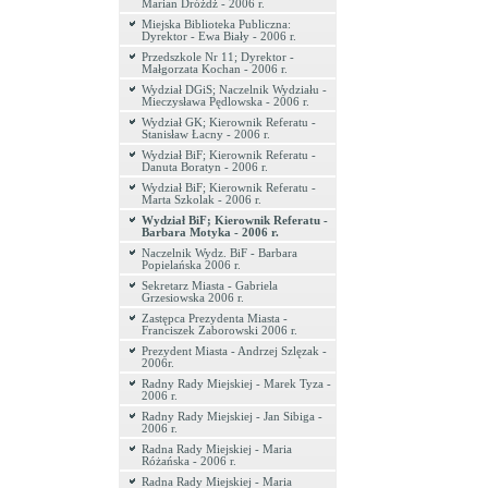
Marian Dróżdż - 2006 r.
Miejska Biblioteka Publiczna:
Dyrektor - Ewa Biały - 2006 r.
Przedszkole Nr 11; Dyrektor -
Małgorzata Kochan - 2006 r.
Wydział DGiS; Naczelnik Wydziału -
Mieczysława Pędlowska - 2006 r.
Wydział GK; Kierownik Referatu -
Stanisław Łacny - 2006 r.
Wydział BiF; Kierownik Referatu -
Danuta Boratyn - 2006 r.
Wydział BiF; Kierownik Referatu -
Marta Szkolak - 2006 r.
Wydział BiF; Kierownik Referatu -
Barbara Motyka - 2006 r.
Naczelnik Wydz. BiF - Barbara
Popielańska 2006 r.
Sekretarz Miasta - Gabriela
Grzesiowska 2006 r.
Zastępca Prezydenta Miasta -
Franciszek Zaborowski 2006 r.
Prezydent Miasta - Andrzej Szlęzak -
2006r.
Radny Rady Miejskiej - Marek Tyza -
2006 r.
Radny Rady Miejskiej - Jan Sibiga -
2006 r.
Radna Rady Miejskiej - Maria
Różańska - 2006 r.
Radna Rady Miejskiej - Maria