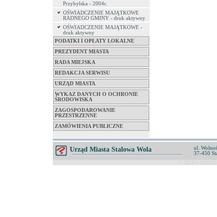
Przybylska - 2004r.
OŚWIADCZENIE MAJĄTKOWE
RADNEGO GMINY - druk aktywny
OŚWIADCZENIE MAJĄTKOWE -
druk aktywny
PODATKI I OPŁATY LOKALNE
PREZYDENT MIASTA
RADA MIEJSKA
REDAKCJA SERWISU
URZĄD MIASTA
WYKAZ DANYCH O OCHRONIE
ŚRODOWISKA
ZAGOSPODAROWANIE
PRZESTRZENNE
ZAMÓWIENIA PUBLICZNE
ul. Wolnoś
Urząd Miasta Stalowa Wola
37-450 St
© ZETO-RZESZÓ