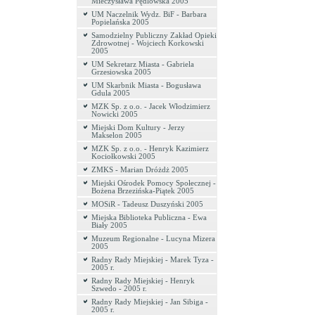
Mieczysława Pędlowska 2005
UM Naczelnik Wydz. BiF - Barbara
Popielańska 2005
Samodzielny Publiczny Zakład Opieki
Zdrowotnej - Wojciech Korkowski
2005
UM Sekretarz Miasta - Gabriela
Grzesiowska 2005
UM Skarbnik Miasta - Bogusława
Gdula 2005
MZK Sp. z o.o. - Jacek Włodzimierz
Nowicki 2005
Miejski Dom Kultury - Jerzy
Makselon 2005
MZK Sp. z o.o. - Henryk Kazimierz
Kociołkowski 2005
ZMKS - Marian Dróżdż 2005
Miejski Ośrodek Pomocy Społecznej -
Bożena Brzezińska-Piątek 2005
MOSiR - Tadeusz Duszyński 2005
Miejska Biblioteka Publiczna - Ewa
Biały 2005
Muzeum Regionalne - Lucyna Mizera
2005
Radny Rady Miejskiej - Marek Tyza -
2005 r.
Radny Rady Miejskiej - Henryk
Szwedo - 2005 r.
Radny Rady Miejskiej - Jan Sibiga -
2005 r.