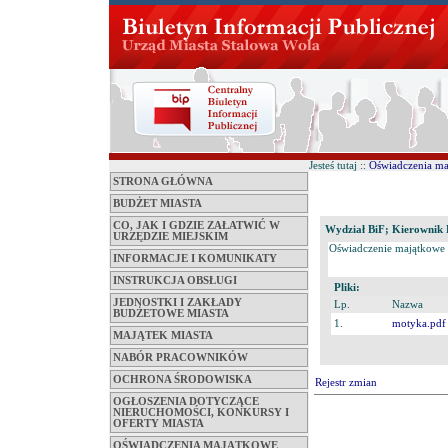
Jesteś tutaj ::
Oświadczenia m
STRONA GŁÓWNA
BUDŻET MIASTA
CO, JAK I GDZIE ZAŁATWIĆ W
Wydział BiF; Kierownik 
URZĘDZIE MIEJSKIM
Oświadczenie majątkowe
INFORMACJE I KOMUNIKATY
INSTRUKCJA OBSŁUGI
Pliki:
JEDNOSTKI I ZAKŁADY
Lp.
Nazwa
BUDŻETOWE MIASTA
1.
motyka.pdf
MAJĄTEK MIASTA
NABÓR PRACOWNIKÓW
OCHRONA ŚRODOWISKA
Rejestr zmian
OGŁOSZENIA DOTYCZĄCE
NIERUCHOMOŚCI, KONKURSY I
OFERTY MIASTA
OŚWIADCZENIA MAJĄTKOWE