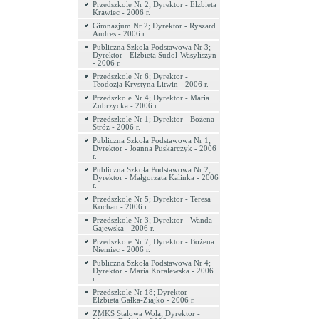
Przedszkole Nr 2; Dyrektor - Elżbieta
Krawiec - 2006 r.
Gimnazjum Nr 2; Dyrektor - Ryszard
Andres - 2006 r.
Publiczna Szkoła Podstawowa Nr 3;
Dyrektor - Elżbieta Sudoł-Wasyliszyn
- 2006 r.
Przedszkole Nr 6; Dyrektor -
Teodozja Krystyna Litwin - 2006 r.
Przedszkole Nr 4; Dyrektor - Maria
Zubrzycka - 2006 r.
Przedszkole Nr 1; Dyrektor - Bożena
Stróż - 2006 r.
Publiczna Szkoła Podstawowa Nr 1;
Dyrektor - Joanna Puskarczyk - 2006
r.
Publiczna Szkoła Podstawowa Nr 2;
Dyrektor - Małgorzata Kalinka - 2006
r.
Przedszkole Nr 5; Dyrektor - Teresa
Kochan - 2006 r.
Przedszkole Nr 3; Dyrektor - Wanda
Gajewska - 2006 r.
Przedszkole Nr 7; Dyrektor - Bożena
Niemiec - 2006 r.
Publiczna Szkoła Podstawowa Nr 4;
Dyrektor - Maria Koralewska - 2006
r.
Przedszkole Nr 18; Dyrektor -
Elżbieta Gałka-Ziajko - 2006 r.
ZMKS Stalowa Wola; Dyrektor -