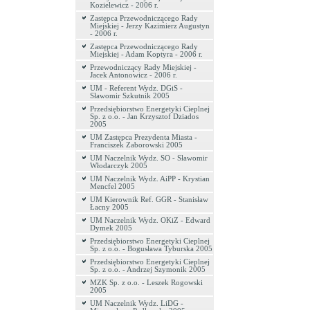
Kozielewicz - 2006 r.
Zastępca Przewodniczącego Rady
Miejskiej - Jerzy Kazimierz Augustyn
- 2006 r.
Zastępca Przewodniczącego Rady
Miejskiej - Adam Koptyra - 2006 r.
Przewodniczący Rady Miejskiej -
Jacek Antonowicz - 2006 r.
UM - Referent Wydz. DGiS -
Sławomir Szkutnik 2005
Przedsiębiorstwo Energetyki Cieplnej
Sp. z o.o. - Jan Krzysztof Dziados
2005
UM Zastępca Prezydenta Miasta -
Franciszek Zaborowski 2005
UM Naczelnik Wydz. SO - Sławomir
Włodarczyk 2005
UM Naczelnik Wydz. AiPP - Krystian
Mencfel 2005
UM Kierownik Ref. GGR - Stanisław
Łacny 2005
UM Naczelnik Wydz. OKiZ - Edward
Dymek 2005
Przedsiębiorstwo Energetyki Cieplnej
Sp. z o.o. - Bogusława Tyburska 2005
Przedsiębiorstwo Energetyki Cieplnej
Sp. z o.o. - Andrzej Szymonik 2005
MZK Sp. z o.o. - Leszek Rogowski
2005
UM Naczelnik Wydz. LiDG -