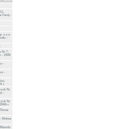
12;
a Cacaj -
. z o.o.
wski -
.
 Nr 7;
z - 2006
r -
or -
ków;
6 r.
cych Nr
ny -
cych Nr
2006 r.
Teresa
 - Helena
 Mariola