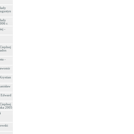
Rady
Augustyn
Rady
006 r.
ej -
Cieplnej
iados
ta -
ławomir
Krystian
anisław
 Edward
Cieplnej
rska 2005
i
gowski