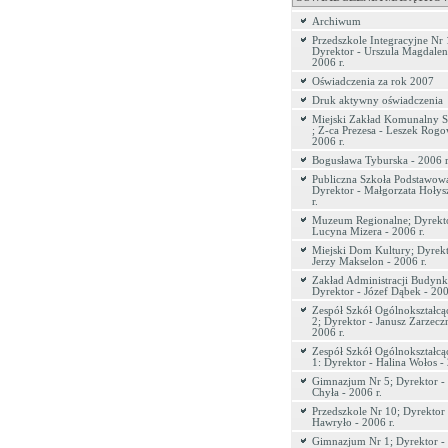
Archiwum
Przedszkole Integracyjne Nr 
Dyrektor - Urszula Magdalen
2006 r.
Oświadczenia za rok 2007
Druk aktywny oświadczenia
Miejski Zakład Komunalny Sp
; Z-ca Prezesa - Leszek Rogo
2006 r.
Bogusława Tyburska - 2006 r
Publiczna Szkoła Podstawowa
Dyrektor - Małgorzata Hołys
r.
Muzeum Regionalne; Dyrekto
Lucyna Mizera - 2006 r.
Miejski Dom Kultury; Dyrekt
Jerzy Makselon - 2006 r.
Zakład Administracji Budyn
Dyrektor - Józef Dąbek - 200
Zespół Szkół Ogólnokształcą
2; Dyrektor - Janusz Zarzecz
2006 r.
Zespół Szkół Ogólnokształcą
1: Dyrektor - Halina Wołos - 
Gimnazjum Nr 5; Dyrektor - 
Chyła - 2006 r.
Przedszkole Nr 10; Dyrektor
Hawryło - 2006 r.
Gimnazjum Nr 1; Dyrektor -