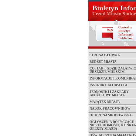
STRONA GŁÓWNA
BUDŻET MIASTA
CO, JAK I GDZIE ZAŁATWI
URZĘDZIE MIEJSKIM
INFORMACJE I KOMUNIKA
INSTRUKCJA OBSŁUGI
JEDNOSTKI I ZAKŁADY
BUDŻETOWE MIASTA
MAJĄTEK MIASTA
NABÓR PRACOWNIKÓW
OCHRONA ŚRODOWISKA
OGŁOSZENIA DOTYCZĄCE
NIERUCHOMOŚCI, KONKUR
OFERTY MIASTA
OŚWIADCZENIA MAJĄTKO