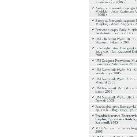
Kozielewicz - 2006 r.
Zastępca Przewodniczącego 
Miejskiej - Jerzy Kazimierz 
- 2006 r.
Zastępca Przewodniczącego 
Miejskiej - Adam Koptyra - 2
Przewodniczący Rady Miejski
Jacek Antonowicz - 2006 r.
UM - Referent Wydz. DGiS -
Sławomir Szkutnik 2005
Przedsiębiorstwo Energetyki 
Sp. z o.o. - Jan Krzysztof Dz
2005
UM Zastępca Prezydenta Mias
Franciszek Zaborowski 2005
UM Naczelnik Wydz. SO - S
Włodarczyk 2005
UM Naczelnik Wydz. AiPP - 
Mencfel 2005
UM Kierownik Ref. GGR - St
Łacny 2005
UM Naczelnik Wydz. OKiZ -
Dymek 2005
Przedsiębiorstwo Energetyki 
Sp. z o.o. - Bogusława Tybu
Przedsiębiorstwo Energetyk
Cieplnej Sp. z o.o. - Andrzej
Szymonik 2005
MZK Sp. z o.o. - Leszek Ro
2005