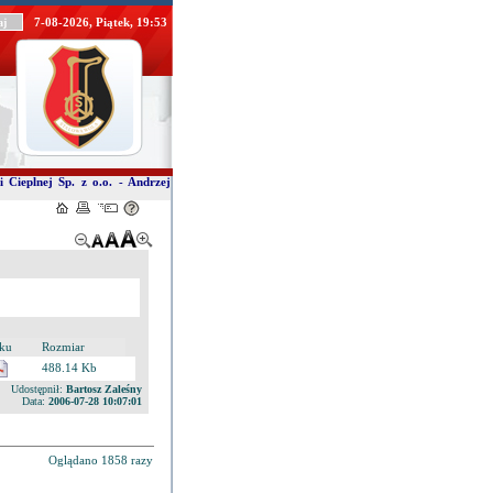
7-08-2026, Piątek, 19:53
i Cieplnej Sp. z o.o. - Andrzej
iku
Rozmiar
488.14 Kb
Udostępnił:
Bartosz Zaleśny
Data:
2006-07-28 10:07:01
Oglądano 1858 razy