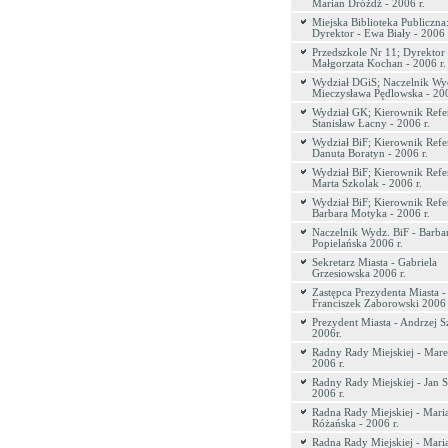
Marian Dróżdż - 2006 r.
Miejska Biblioteka Publiczna
Dyrektor - Ewa Biały - 2006 
Przedszkole Nr 11; Dyrektor 
Małgorzata Kochan - 2006 r.
Wydział DGiS; Naczelnik Wyd
Mieczysława Pędlowska - 200
Wydział GK; Kierownik Refer
Stanisław Łacny - 2006 r.
Wydział BiF; Kierownik Refer
Danuta Boratyn - 2006 r.
Wydział BiF; Kierownik Refer
Marta Szkolak - 2006 r.
Wydział BiF; Kierownik Refer
Barbara Motyka - 2006 r.
Naczelnik Wydz. BiF - Barba
Popielańska 2006 r.
Sekretarz Miasta - Gabriela
Grzesiowska 2006 r.
Zastępca Prezydenta Miasta -
Franciszek Zaborowski 2006 
Prezydent Miasta - Andrzej S
2006r.
Radny Rady Miejskiej - Mare
2006 r.
Radny Rady Miejskiej - Jan S
2006 r.
Radna Rady Miejskiej - Mari
Różańska - 2006 r.
Radna Rady Miejskiej - Mari