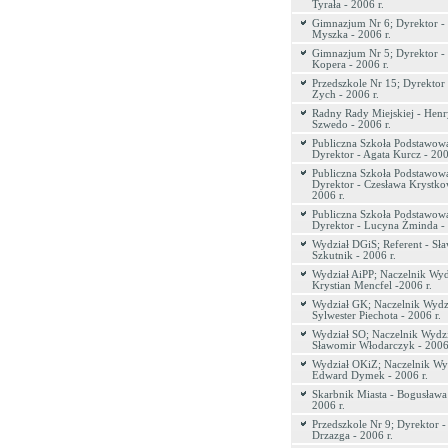
Tyrała - 2006 r.
Gimnazjum Nr 6; Dyrektor - 
Myszka - 2006 r.
Gimnazjum Nr 5; Dyrektor -
Kopera - 2006 r.
Przedszkole Nr 15; Dyrektor
Zych - 2006 r.
Radny Rady Miejskiej - Hen
Szwedo - 2006 r.
Publiczna Szkoła Podstawow
Dyrektor - Agata Kurcz - 200
Publiczna Szkoła Podstawow
Dyrektor - Czesława Krystko
2006 r.
Publiczna Szkoła Podstawowa
Dyrektor - Lucyna Żminda - 
Wydział DGiS; Referent - Sł
Szkutnik - 2006 r.
Wydział AiPP; Naczelnik Wyd
Krystian Mencfel -2006 r.
Wydział GK; Naczelnik Wydzi
Sylwester Piechota - 2006 r.
Wydział SO; Naczelnik Wydzi
Sławomir Włodarczyk - 2006 
Wydział OKiZ; Naczelnik Wyd
Edward Dymek - 2006 r.
Skarbnik Miasta - Bogusława
2006 r.
Przedszkole Nr 9; Dyrektor -
Drzazga - 2006 r.