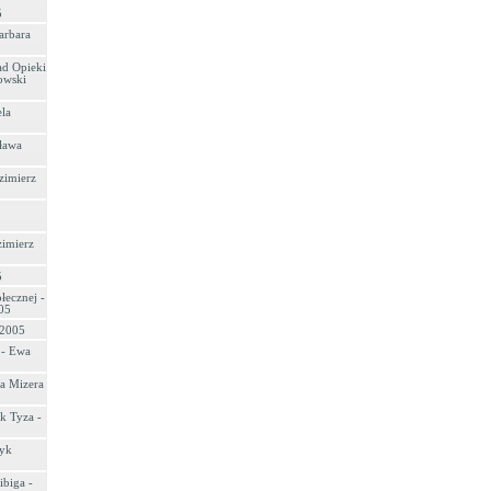
5
arbara
ad Opieki
owski
ela
ława
zimierz
zimierz
5
łecznej -
05
 2005
 - Ewa
a Mizera
k Tyza -
ryk
ibiga -