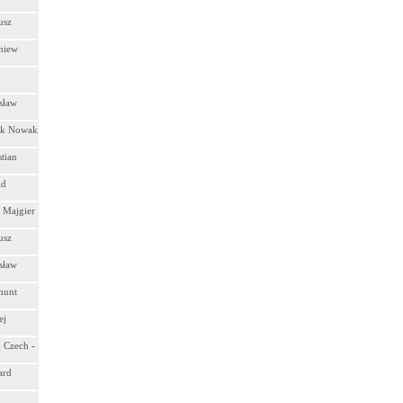
usz
niew
sław
rek Nowak
tian
ld
y Majgier
usz
sław
munt
ej
k Czech -
ard