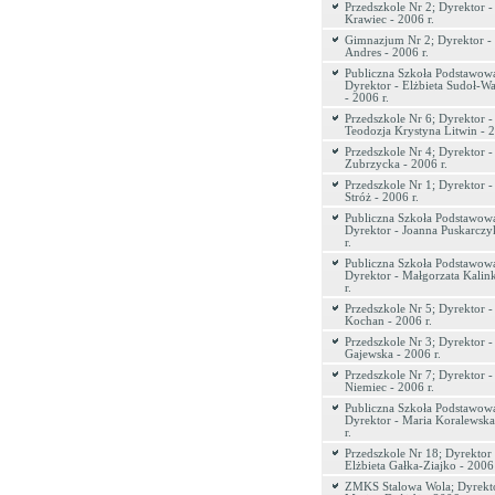
Przedszkole Nr 2; Dyrektor -
Krawiec - 2006 r.
Gimnazjum Nr 2; Dyrektor -
Andres - 2006 r.
Publiczna Szkoła Podstawowa
Dyrektor - Elżbieta Sudoł-Wa
- 2006 r.
Przedszkole Nr 6; Dyrektor -
Teodozja Krystyna Litwin - 2
Przedszkole Nr 4; Dyrektor -
Zubrzycka - 2006 r.
Przedszkole Nr 1; Dyrektor 
Stróż - 2006 r.
Publiczna Szkoła Podstawowa
Dyrektor - Joanna Puskarczy
r.
Publiczna Szkoła Podstawowa
Dyrektor - Małgorzata Kalin
r.
Przedszkole Nr 5; Dyrektor -
Kochan - 2006 r.
Przedszkole Nr 3; Dyrektor 
Gajewska - 2006 r.
Przedszkole Nr 7; Dyrektor 
Niemiec - 2006 r.
Publiczna Szkoła Podstawowa
Dyrektor - Maria Koralewska
r.
Przedszkole Nr 18; Dyrektor 
Elżbieta Gałka-Ziajko - 2006 
ZMKS Stalowa Wola; Dyrekto