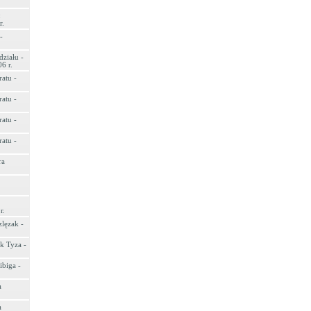
:
r.
-
ziału -
6 r.
atu -
atu -
atu -
atu -
ra
r.
zlęzak -
k Tyza -
ibiga -
a
a