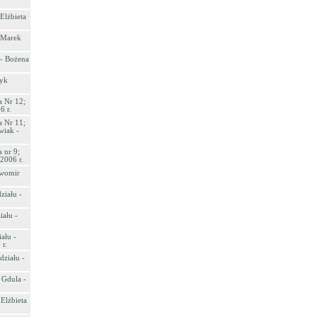
Elżbieta
 Marek
 - Bożena
ryk
a Nr 12;
6 r.
a Nr 11;
wiak -
 nr 9;
2006 r.
awomir
ziału -
ału -
ału -
r.
ziału -
 Gdula -
 Elżbieta