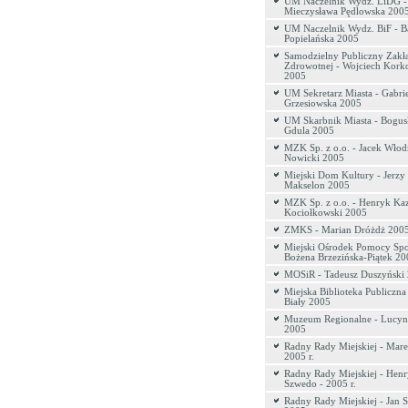
UM Naczelnik Wydz. LiDG -
Mieczysława Pędlowska 200
UM Naczelnik Wydz. BiF - B
Popielańska 2005
Samodzielny Publiczny Zakł
Zdrowotnej - Wojciech Kork
2005
UM Sekretarz Miasta - Gabri
Grzesiowska 2005
UM Skarbnik Miasta - Bogus
Gdula 2005
MZK Sp. z o.o. - Jacek Włod
Nowicki 2005
Miejski Dom Kultury - Jerzy
Makselon 2005
MZK Sp. z o.o. - Henryk Ka
Kociołkowski 2005
ZMKS - Marian Dróżdż 200
Miejski Ośrodek Pomocy Spo
Bożena Brzezińska-Piątek 20
MOSiR - Tadeusz Duszyński
Miejska Biblioteka Publiczna
Biały 2005
Muzeum Regionalne - Lucyn
2005
Radny Rady Miejskiej - Mare
2005 r.
Radny Rady Miejskiej - Hen
Szwedo - 2005 r.
Radny Rady Miejskiej - Jan S