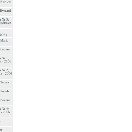
 Elżbieta
 Ryszard
 Nr 3;
syliszyn
006 r.
 Maria
- Bożena
 Nr 1;
k - 2006
 Nr 2;
ka - 2006
 Teresa
- Wanda
- Bożena
 Nr 4;
 - 2006
-
r.
r -