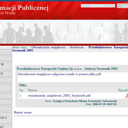
Jesteś tutaj ::
Oświadczenia majątkowe
::
Archiwum
::
Przedsiębiorstwo Energetyk
Szymonik 2005
Ć W
Przedsiębiorstwo Energetyki Cieplnej Sp. z o.o. - Andrzej Szymonik 2005
TY
Oświadczenie majątkowe załączone zostało w postaci pliku pdf.
Pliki:
Lp.
Nazwa
Typ pl
1.
oswiadczenie_majatkowe_2005_Szymonik.pdf
Autor:
Zastępca Prezydenta Miasta Franciszek Zaborowski
Data:
2006-07-28 10:07:01
Rejestr zmian
SY I
WE