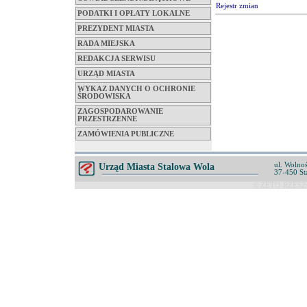
Rejestr zmian
PODATKI I OPŁATY LOKALNE
PREZYDENT MIASTA
RADA MIEJSKA
REDAKCJA SERWISU
URZĄD MIASTA
WYKAZ DANYCH O OCHRONIE
ŚRODOWISKA
ZAGOSPODAROWANIE
PRZESTRZENNE
ZAMÓWIENIA PUBLICZNE
ul. Wolnoś
Urząd Miasta Stalowa Wola
37-450 St
© ZETO-RZESZÓ