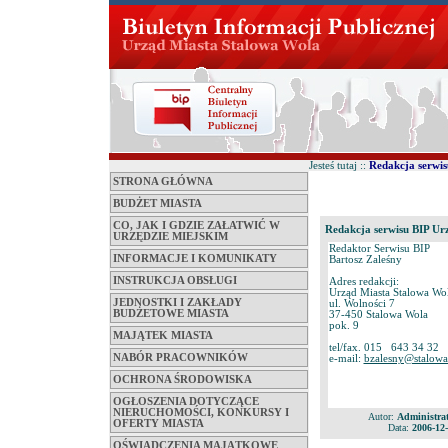
Jesteś tutaj ::
Redakcja serwis
STRONA GŁÓWNA
BUDŻET MIASTA
CO, JAK I GDZIE ZAŁATWIĆ W
Redakcja serwisu BIP Ur
URZĘDZIE MIEJSKIM
Redaktor Serwisu BIP
INFORMACJE I KOMUNIKATY
Bartosz Zaleśny
INSTRUKCJA OBSŁUGI
Adres redakcji:
Urząd Miasta Stalowa Wo
JEDNOSTKI I ZAKŁADY
ul. Wolności 7
BUDŻETOWE MIASTA
37-450 Stalowa Wola
pok. 9
MAJĄTEK MIASTA
tel/fax. 015 643 34 32
NABÓR PRACOWNIKÓW
e-mail:
bzalesny@stalowa
OCHRONA ŚRODOWISKA
OGŁOSZENIA DOTYCZĄCE
NIERUCHOMOŚCI, KONKURSY I
Autor:
Administra
OFERTY MIASTA
Data:
2006-12-
OŚWIADCZENIA MAJĄTKOWE