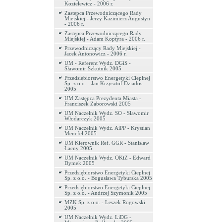
Kozielewicz - 2006 r.
Zastępca Przewodniczącego Rady
Miejskiej - Jerzy Kazimierz Augustyn
- 2006 r.
Zastępca Przewodniczącego Rady
Miejskiej - Adam Koptyra - 2006 r.
Przewodniczący Rady Miejskiej -
Jacek Antonowicz - 2006 r.
UM - Referent Wydz. DGiS -
Sławomir Szkutnik 2005
Przedsiębiorstwo Energetyki Cieplnej
Sp. z o.o. - Jan Krzysztof Dziados
2005
UM Zastępca Prezydenta Miasta -
Franciszek Zaborowski 2005
UM Naczelnik Wydz. SO - Sławomir
Włodarczyk 2005
UM Naczelnik Wydz. AiPP - Krystian
Mencfel 2005
UM Kierownik Ref. GGR - Stanisław
Łacny 2005
UM Naczelnik Wydz. OKiZ - Edward
Dymek 2005
Przedsiębiorstwo Energetyki Cieplnej
Sp. z o.o. - Bogusława Tyburska 2005
Przedsiębiorstwo Energetyki Cieplnej
Sp. z o.o. - Andrzej Szymonik 2005
MZK Sp. z o.o. - Leszek Rogowski
2005
UM Naczelnik Wydz. LiDG -