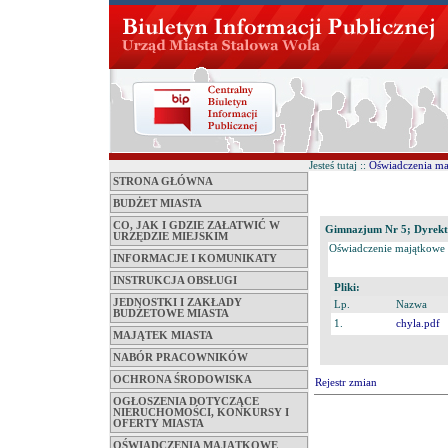
Jesteś tutaj ::
Oświadczenia m
STRONA GŁÓWNA
BUDŻET MIASTA
CO, JAK I GDZIE ZAŁATWIĆ W
Gimnazjum Nr 5; Dyrektor
URZĘDZIE MIEJSKIM
Oświadczenie majątkowe
INFORMACJE I KOMUNIKATY
INSTRUKCJA OBSŁUGI
Pliki:
JEDNOSTKI I ZAKŁADY
Lp.
Nazwa
BUDŻETOWE MIASTA
1.
chyla.pdf
MAJĄTEK MIASTA
NABÓR PRACOWNIKÓW
OCHRONA ŚRODOWISKA
Rejestr zmian
OGŁOSZENIA DOTYCZĄCE
NIERUCHOMOŚCI, KONKURSY I
OFERTY MIASTA
OŚWIADCZENIA MAJĄTKOWE