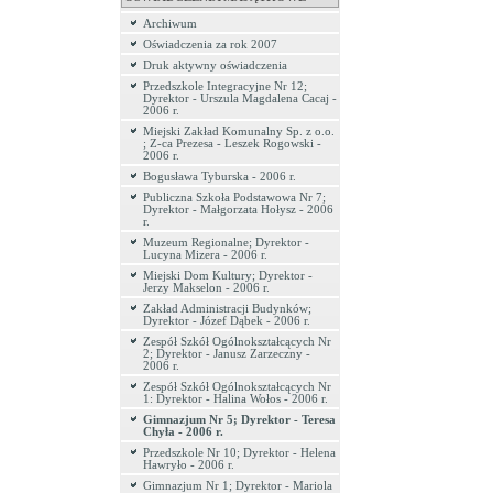
Archiwum
Oświadczenia za rok 2007
Druk aktywny oświadczenia
Przedszkole Integracyjne Nr 12;
Dyrektor - Urszula Magdalena Cacaj -
2006 r.
Miejski Zakład Komunalny Sp. z o.o.
; Z-ca Prezesa - Leszek Rogowski -
2006 r.
Bogusława Tyburska - 2006 r.
Publiczna Szkoła Podstawowa Nr 7;
Dyrektor - Małgorzata Hołysz - 2006
r.
Muzeum Regionalne; Dyrektor -
Lucyna Mizera - 2006 r.
Miejski Dom Kultury; Dyrektor -
Jerzy Makselon - 2006 r.
Zakład Administracji Budynków;
Dyrektor - Józef Dąbek - 2006 r.
Zespół Szkół Ogólnokształcących Nr
2; Dyrektor - Janusz Zarzeczny -
2006 r.
Zespół Szkół Ogólnokształcących Nr
1: Dyrektor - Halina Wołos - 2006 r.
Gimnazjum Nr 5; Dyrektor - Teresa
Chyła - 2006 r.
Przedszkole Nr 10; Dyrektor - Helena
Hawryło - 2006 r.
Gimnazjum Nr 1; Dyrektor - Mariola