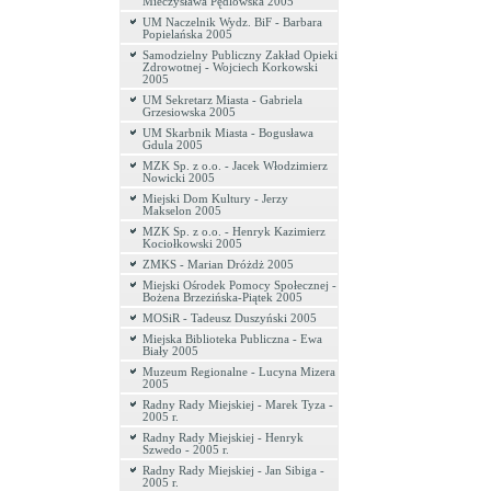
Mieczysława Pędlowska 2005
UM Naczelnik Wydz. BiF - Barbara
Popielańska 2005
Samodzielny Publiczny Zakład Opieki
Zdrowotnej - Wojciech Korkowski
2005
UM Sekretarz Miasta - Gabriela
Grzesiowska 2005
UM Skarbnik Miasta - Bogusława
Gdula 2005
MZK Sp. z o.o. - Jacek Włodzimierz
Nowicki 2005
Miejski Dom Kultury - Jerzy
Makselon 2005
MZK Sp. z o.o. - Henryk Kazimierz
Kociołkowski 2005
ZMKS - Marian Dróżdż 2005
Miejski Ośrodek Pomocy Społecznej -
Bożena Brzezińska-Piątek 2005
MOSiR - Tadeusz Duszyński 2005
Miejska Biblioteka Publiczna - Ewa
Biały 2005
Muzeum Regionalne - Lucyna Mizera
2005
Radny Rady Miejskiej - Marek Tyza -
2005 r.
Radny Rady Miejskiej - Henryk
Szwedo - 2005 r.
Radny Rady Miejskiej - Jan Sibiga -
2005 r.