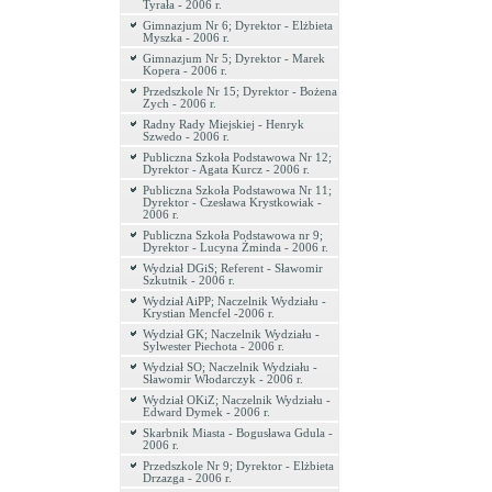
Tyrała - 2006 r.
Gimnazjum Nr 6; Dyrektor - Elżbieta
Myszka - 2006 r.
Gimnazjum Nr 5; Dyrektor - Marek
Kopera - 2006 r.
Przedszkole Nr 15; Dyrektor - Bożena
Zych - 2006 r.
Radny Rady Miejskiej - Henryk
Szwedo - 2006 r.
Publiczna Szkoła Podstawowa Nr 12;
Dyrektor - Agata Kurcz - 2006 r.
Publiczna Szkoła Podstawowa Nr 11;
Dyrektor - Czesława Krystkowiak -
2006 r.
Publiczna Szkoła Podstawowa nr 9;
Dyrektor - Lucyna Żminda - 2006 r.
Wydział DGiS; Referent - Sławomir
Szkutnik - 2006 r.
Wydział AiPP; Naczelnik Wydziału -
Krystian Mencfel -2006 r.
Wydział GK; Naczelnik Wydziału -
Sylwester Piechota - 2006 r.
Wydział SO; Naczelnik Wydziału -
Sławomir Włodarczyk - 2006 r.
Wydział OKiZ; Naczelnik Wydziału -
Edward Dymek - 2006 r.
Skarbnik Miasta - Bogusława Gdula -
2006 r.
Przedszkole Nr 9; Dyrektor - Elżbieta
Drzazga - 2006 r.