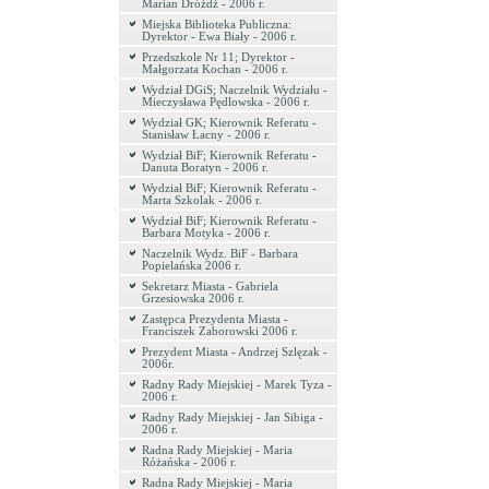
Marian Dróżdż - 2006 r.
Miejska Biblioteka Publiczna:
Dyrektor - Ewa Biały - 2006 r.
Przedszkole Nr 11; Dyrektor -
Małgorzata Kochan - 2006 r.
Wydział DGiS; Naczelnik Wydziału -
Mieczysława Pędlowska - 2006 r.
Wydział GK; Kierownik Referatu -
Stanisław Łacny - 2006 r.
Wydział BiF; Kierownik Referatu -
Danuta Boratyn - 2006 r.
Wydział BiF; Kierownik Referatu -
Marta Szkolak - 2006 r.
Wydział BiF; Kierownik Referatu -
Barbara Motyka - 2006 r.
Naczelnik Wydz. BiF - Barbara
Popielańska 2006 r.
Sekretarz Miasta - Gabriela
Grzesiowska 2006 r.
Zastępca Prezydenta Miasta -
Franciszek Zaborowski 2006 r.
Prezydent Miasta - Andrzej Szlęzak -
2006r.
Radny Rady Miejskiej - Marek Tyza -
2006 r.
Radny Rady Miejskiej - Jan Sibiga -
2006 r.
Radna Rady Miejskiej - Maria
Różańska - 2006 r.
Radna Rady Miejskiej - Maria