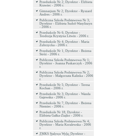
Przedszkole Nr 2; Dyrektor - Elżbieta
Krawiec - 2006 r.
Gimnazjum Nr 2; Dyrektor - Ryszard
Andres - 2006 r.
Publiczna Szkoła Podstawowa Nr 3;
Dyrektor - Elżbieta Sudoł-Wasyliszyn
- 2006 r.
Przedszkole Nr 6; Dyrektor -
Teodozja Krystyna Litwin - 2006 r.
Przedszkole Nr 4; Dyrektor - Maria
Zubrzycka - 2006 r.
Przedszkole Nr 1; Dyrektor - Bożena
Stróż - 2006 r.
Publiczna Szkoła Podstawowa Nr 1;
Dyrektor - Joanna Puskarczyk - 2006
r.
Publiczna Szkoła Podstawowa Nr 2;
Dyrektor - Małgorzata Kalinka - 2006
r.
Przedszkole Nr 5; Dyrektor - Teresa
Kochan - 2006 r.
Przedszkole Nr 3; Dyrektor - Wanda
Gajewska - 2006 r.
Przedszkole Nr 7; Dyrektor - Bożena
Niemiec - 2006 r.
Przedszkole Nr 18; Dyrektor -
Elżbieta Gałka-Ziajko - 2006 r.
Publiczna Szkoła Podstawowa Nr 4;
Dyrektor - Maria Koralewska - 2006
r.
ZMKS Stalowa Wola; Dyrektor -