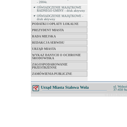
- 2004r.
OŚWIADCZENIE MAJĄTKOWE
RADNEGO GMINY - druk aktywny
OŚWIADCZENIE MAJĄTKOWE -
druk aktywny
PODATKI I OPŁATY LOKALNE
PREZYDENT MIASTA
RADA MIEJSKA
REDAKCJA SERWISU
URZĄD MIASTA
WYKAZ DANYCH O OCHRONIE
ŚRODOWISKA
ZAGOSPODAROWANIE
PRZESTRZENNE
ZAMÓWIENIA PUBLICZNE
ul. Wolnoś
Urząd Miasta Stalowa Wola
37-450 St
© ZETO-RZESZÓ