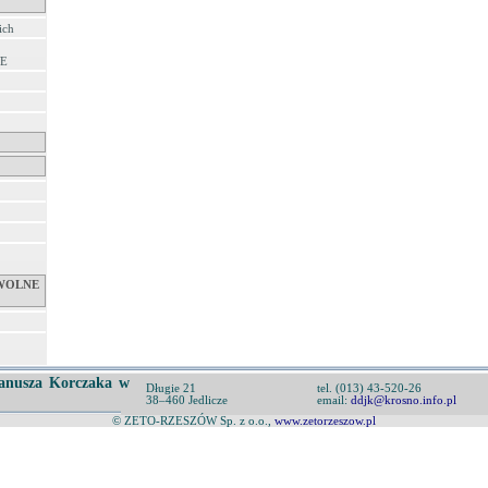
ich
E
WOLNE
anusza Korczaka w
Długie 21
tel. (013) 43-520-26
38–460 Jedlicze
email:
ddjk@krosno.info.pl
© ZETO-RZESZÓW Sp. z o.o.,
www.zetorzeszow.pl