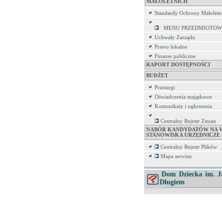
MAŁOLETNICH
Standardy Ochrony Małoletn
MENU PRZEDMIOTOW
Uchwały Zarządu
Prawo lokalne
Finanse publiczne
RAPORT DOSTĘPNOŚCI
BUDŻET
Przetargi
Oświadczenia majątkowe
Komunikaty i ogłoszenia
Centralny Rejestr Zmian
NABÓR KANDYDATÓW NA 
STANOWISKA URZĘDNICZE
Centralny Rejestr Plików
Mapa serwisu
Dom Dziecka im. J
Długiem