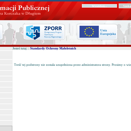
Jesteś tutaj ::
Standardy Ochrony Małoletnich
Treść tej podstrony nie została uzupełniona przez administratora strony. Prosimy o wiz