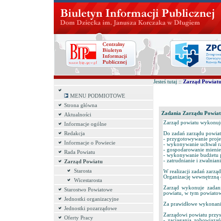
Jesteś tutaj ::
Zarząd Powiat
MENU PODMIOTOWE
Strona główna
Zadania Zarządu Powiat
Aktualności
Zarząd powiatu wykonuje
Informacje ogólne
Redakcja
Do zadań zarządu powiat
- przygotowywanie proje
Informacje o Powiecie
- wykonywanie uchwał r
- gospodarowanie mieni
Rada Powiatu
- wykonywanie budżetu 
- zatrudnianie i zwalnia
Zarząd Powiatu
Starosta
W realizacji zadań zarzą
Organizację wewnętrzną o
Wicestarosta
Zarząd wykonuje zadani
Starostwo Powiatowe
powiatu, w tym powiatow
Jednostki organizacyjne
Za prawidłowe wykonani
Jednostki pozarządowe
Zarządowi powiatu przys
Oferty Pracy
- zaciągania zobowiąz