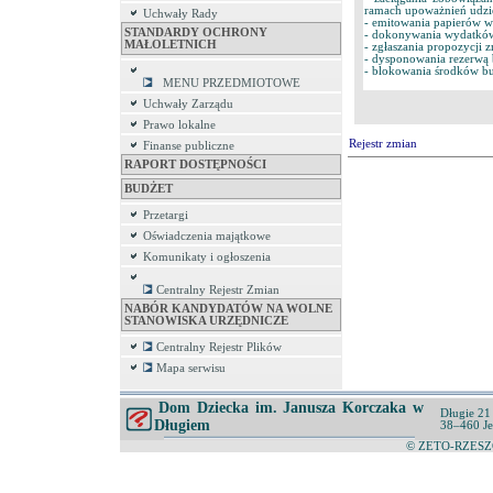
ramach upoważnień udzie
Uchwały Rady
- emitowania papierów w
STANDARDY OCHRONY
- dokonywania wydatkó
MAŁOLETNICH
- zgłaszania propozycji 
- dysponowania rezerwą 
- blokowania środków b
MENU PRZEDMIOTOWE
Uchwały Zarządu
Prawo lokalne
Rejestr zmian
Finanse publiczne
RAPORT DOSTĘPNOŚCI
BUDŻET
Przetargi
Oświadczenia majątkowe
Komunikaty i ogłoszenia
Centralny Rejestr Zmian
NABÓR KANDYDATÓW NA WOLNE
STANOWISKA URZĘDNICZE
Centralny Rejestr Plików
Mapa serwisu
Dom Dziecka im. Janusza Korczaka w
Długie 21
Długiem
38–460 Je
© ZETO-RZESZÓ