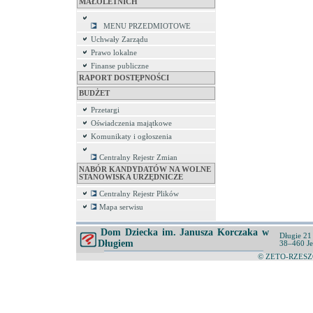
MAŁOLETNICH
MENU PRZEDMIOTOWE
Uchwały Zarządu
Prawo lokalne
Finanse publiczne
RAPORT DOSTĘPNOŚCI
BUDŻET
Przetargi
Oświadczenia majątkowe
Komunikaty i ogłoszenia
Centralny Rejestr Zmian
NABÓR KANDYDATÓW NA WOLNE
STANOWISKA URZĘDNICZE
Centralny Rejestr Plików
Mapa serwisu
Dom Dziecka im. Janusza Korczaka w
Długie 21
Długiem
38–460 Je
© ZETO-RZESZÓ