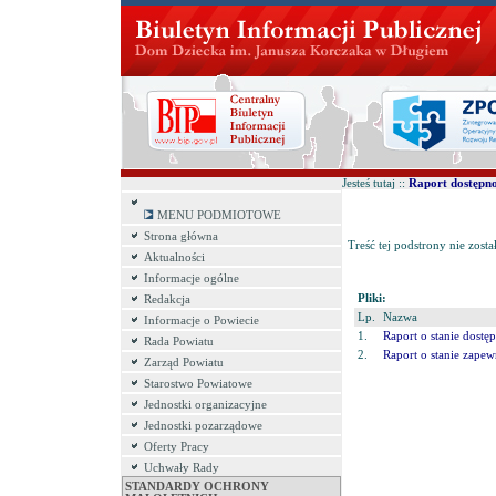
Jesteś tutaj ::
Raport dostępno
MENU PODMIOTOWE
Strona główna
Treść tej podstrony nie zosta
Aktualności
Informacje ogólne
Pliki:
Redakcja
Lp.
Nazwa
Informacje o Powiecie
1.
Raport o stanie dostę
Rada Powiatu
2.
Raport o stanie zape
Zarząd Powiatu
Starostwo Powiatowe
Jednostki organizacyjne
Jednostki pozarządowe
Oferty Pracy
Uchwały Rady
STANDARDY OCHRONY