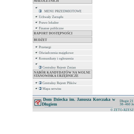
MAŁOLETNICH
MENU PRZEDMIOTOWE
Uchwały Zarządu
Prawo lokalne
Finanse publiczne
RAPORT DOSTĘPNOŚCI
BUDŻET
Przetargi
Oświadczenia majątkowe
Komunikaty i ogłoszenia
Centralny Rejestr Zmian
NABÓR KANDYDATÓW NA WOLNE
STANOWISKA URZĘDNICZE
Centralny Rejestr Plików
Mapa serwisu
Dom Dziecka im. Janusza Korczaka w
Długie 21
Długiem
38–460 Je
© ZETO-RZESZÓ