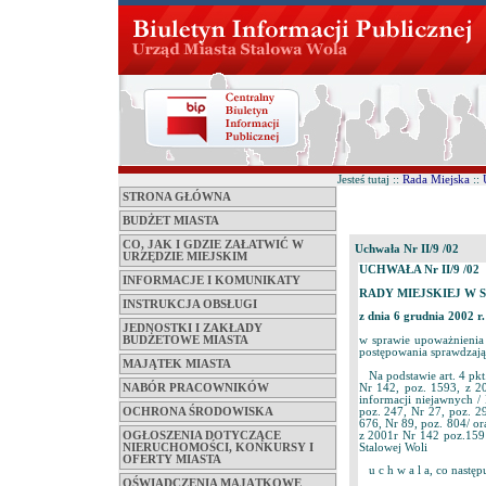
Jesteś tutaj ::
Rada Miejska
::
STRONA GŁÓWNA
BUDŻET MIASTA
CO, JAK I GDZIE ZAŁATWIĆ W
Uchwała Nr II/9 /02
URZĘDZIE MIEJSKIM
UCHWAŁA Nr II/9 /02
INFORMACJE I KOMUNIKATY
RADY MIEJSKIEJ W 
INSTRUKCJA OBSŁUGI
z dnia 6 grudnia 2002 r.
JEDNOSTKI I ZAKŁADY
w sprawie upoważnienia
BUDŻETOWE MIASTA
postępowania sprawdzają
MAJĄTEK MIASTA
Na podstawie art. 4 pkt
Nr 142, poz. 1593, z 20
NABÓR PRACOWNIKÓW
informacji niejawnych / 
poz. 247, Nr 27, poz. 2
OCHRONA ŚRODOWISKA
676, Nr 89, poz. 804/ or
z 2001r Nr 142 poz.1591
OGŁOSZENIA DOTYCZĄCE
Stalowej Woli
NIERUCHOMOŚCI, KONKURSY I
OFERTY MIASTA
u c h w a l a, co następu
OŚWIADCZENIA MAJĄTKOWE