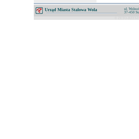
ul. Wolnoś
Urząd Miasta Stalowa Wola
37-450 St
© ZETO-RZESZÓ