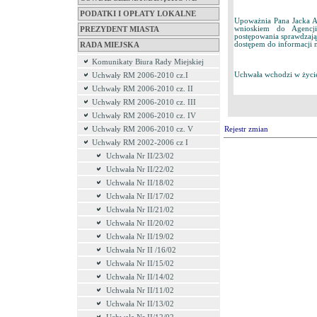
PODATKI I OPŁATY LOKALNE
Upoważnia Pana Jacka A
wnioskiem do Agencji
PREZYDENT MIASTA
postępowania sprawdzają
dostępem do informacji 
RADA MIEJSKA
Komunikaty Biura Rady Miejskiej
Uchwała wchodzi w życie
Uchwały RM 2006-2010 cz.I
Uchwały RM 2006-2010 cz. II
Uchwały RM 2006-2010 cz. III
Uchwały RM 2006-2010 cz. IV
Uchwały RM 2006-2010 cz. V
Rejestr zmian
Uchwały RM 2002-2006 cz I
Uchwała Nr II/23/02
Uchwała Nr II/22/02
Uchwała Nr II/18/02
Uchwała Nr II/17/02
Uchwała Nr II/21/02
Uchwała Nr II/20/02
Uchwała Nr II/19/02
Uchwała Nr II /16/02
Uchwała Nr II/15/02
Uchwała Nr II/14/02
Uchwała Nr II/11/02
Uchwała Nr II/13/02