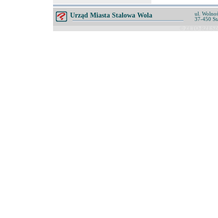
ul. Wolnoś
Urząd Miasta Stalowa Wola
37-450 St
© ZETO-RZESZÓ