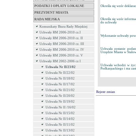
Określa się wzór deklara
PODATKI I OPŁATY LOKALNE
PREZYDENT MIASTA
Określa się wzór informa
RADA MIEJSKA
do uchwały
Komunikaty Biura Rady Miejskiej
Uchwały RM 2006-2010 cz.I
Wykonanie uchwały powie
Uchwały RM 2006-2010 cz. II
Uchwały RM 2006-2010 cz. III
Uchwała zostanie poda
Uchwały RM 2006-2010 cz. IV
Urzędzie Miasta w Stalow
Uchwały RM 2006-2010 cz. V
Uchwały RM 2002-2006 cz I
Uchwała wchodzi w życ
Uchwała Nr II/23/02
Podkarpackiego i ma zas
Uchwała Nr II/22/02
Uchwała Nr II/18/02
Uchwała Nr II/17/02
Uchwała Nr II/21/02
Rejestr zmian
Uchwała Nr II/20/02
Uchwała Nr II/19/02
Uchwała Nr II /16/02
Uchwała Nr II/15/02
Uchwała Nr II/14/02
Uchwała Nr II/11/02
Uchwała Nr II/13/02