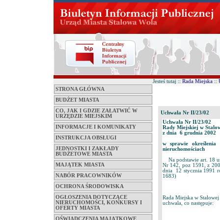
Jesteś tutaj ::
Rada Miejska
::
STRONA GŁÓWNA
BUDŻET MIASTA
CO, JAK I GDZIE ZAŁATWIĆ W
Uchwała Nr II/23/02
URZĘDZIE MIEJSKIM
Uchwała Nr II/23/02
INFORMACJE I KOMUNIKATY
Rady Miejskiej w Stalo
z dnia 6 grudnia 2002
INSTRUKCJA OBSŁUGI
w sprawie określenia
JEDNOSTKI I ZAKŁADY
nieruchomościach
BUDŻETOWE MIASTA
Na podstawie art. 18 us
MAJĄTEK MIASTA
Nr 142, poz 1591, z 200
dnia 12 stycznia 1991 r
NABÓR PRACOWNIKÓW
1683)
OCHRONA ŚRODOWISKA
OGŁOSZENIA DOTYCZĄCE
Rada Miejska w Stalowej
NIERUCHOMOŚCI, KONKURSY I
uchwala, co następuje:
OFERTY MIASTA
OŚWIADCZENIA MAJĄTKOWE