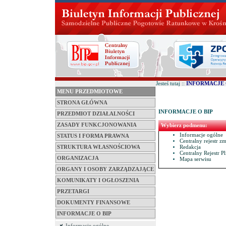
Jesteś tutaj ::
INFORMACJE 
MENU PRZEDMIOTOWE
STRONA GŁÓWNA
INFORMACJE O BIP
PRZEDMIOT DZIAŁALNOŚCI
ZASADY FUNKCJONOWANIA
Wybierz podmenu:
Informacje ogólne
STATUS I FORMA PRAWNA
Centralny rejestr z
Redakcja
STRUKTURA WŁASNOŚCIOWA
Centralny Rejestr P
ORGANIZACJA
Mapa serwisu
ORGANY I OSOBY ZARZĄDZAJĄCE
KOMUNIKATY I OGŁOSZENIA
PRZETARGI
DOKUMENTY FINANSOWE
INFORMACJE O BIP
Informacje ogólne