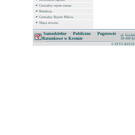
Centralny rejestr zmian
Redakcja
Centralny Rejestr Plików
Mapa serwisu
Samodzielne Publiczne Pogotowie
ul. Grodz
Ratunkowe w Krośnie
38-400 K
© ZETO-RZESZÓ