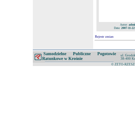
Autor:
admi
Data:
2007-11-22
Rejestr zmian
Samodzielne Publiczne Pogotowie
ul. Grodz
Ratunkowe w Krośnie
38-400 K
© ZETO-RZESZÓ