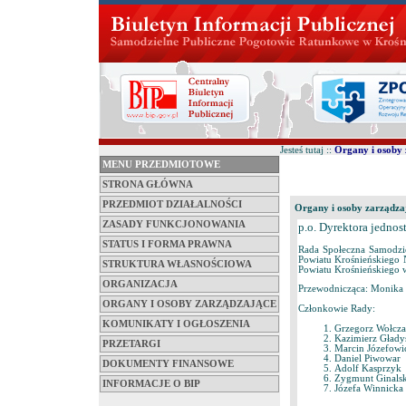
Jesteś tutaj ::
Organy i osoby 
MENU PRZEDMIOTOWE
STRONA GŁÓWNA
PRZEDMIOT DZIAŁALNOŚCI
Organy i osoby zarządza
ZASADY FUNKCJONOWANIA
p.o. Dyrektora jedno
STATUS I FORMA PRAWNA
Rada Społeczna Samodzi
Powiatu Krośnieńskiego 
STRUKTURA WŁASNOŚCIOWA
Powiatu Krośnieńskiego w
ORGANIZACJA
Przewodnicząca: Monika 
ORGANY I OSOBY ZARZĄDZAJĄCE
Członkowie Rady:
KOMUNIKATY I OGŁOSZENIA
Grzegorz Wołcza
Kazimierz Głady
PRZETARGI
Marcin Józefowi
Daniel Piwowar
DOKUMENTY FINANSOWE
Adolf Kasprzyk
Zygmunt Ginalsk
INFORMACJE O BIP
Józefa Winnicka