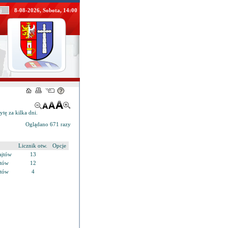
8-08-2026, Sobota, 14:00
ytę za kilka dni.
Oglądano 671 razy
Licznik otw.
Opcje
ajtów
13
jtów
12
jtów
4