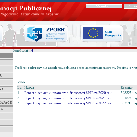
Jesteś tutaj ::
4
Treść tej podstrony nie została uzupełniona przez administratora strony. Prosimy o wiz
I
A
Pliki:
Lp.
Nazwa
Rozmiar
WA
1.
Raport o sytuacji ekonomiczno-finansowej SPPR za 2020 rok.
5283254 b
2.
Raport o sytuacji ekonomiczno-finansowej SPPR za 2021 rok.
551875 ba
ZAJĄCE
3.
Raport o sytuacji ekonomiczno-finansowej SPPR za 2022 rok
557591 ba
IA