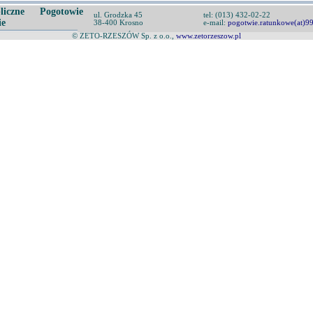
liczne Pogotowie
ul. Grodzka 45
tel: (013) 432-02-22
ie
38-400 Krosno
e-mail:
pogotwie.ratunkowe(at)9
© ZETO-RZESZÓW Sp. z o.o.,
www.zetorzeszow.pl