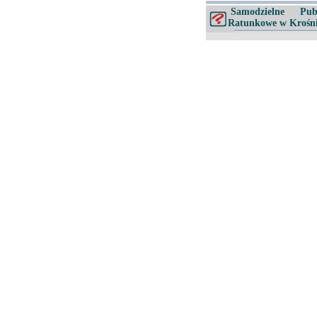
Samodzielne Pub
Ratunkowe w Krośn