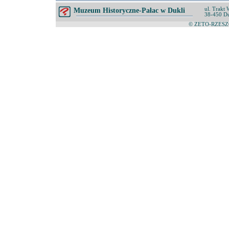
ul. Trakt 
Muzeum Historyczne-Pałac w Dukli
38-450 D
© ZETO-RZESZÓ