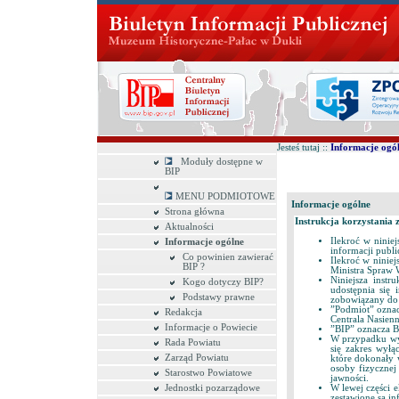
Jesteś tutaj ::
Informacje ogó
Moduły dostępne w
BIP
MENU PODMIOTOWE
Informacje ogólne
Strona główna
Instrukcja korzystania 
Aktualności
Ilekroć w niniej
Informacje ogólne
informacji publi
Co powinien zawierać
Ilekroć w niniej
BIP ?
Ministra Spraw W
Niniejsza instr
Kogo dotyczy BIP?
udostępnia się 
Podstawy prawne
zobowiązany do 
”Podmiot” oznacz
Redakcja
Centrala Nasienn
Informacje o Powiecie
”BIP” oznacza Bi
W przypadku wył
Rada Powiatu
się zakres wyłą
Zarząd Powiatu
które dokonały 
osoby fizycznej
Starostwo Powiatowe
jawności.
W lewej części 
Jednostki pozarządowe
zestawione są in