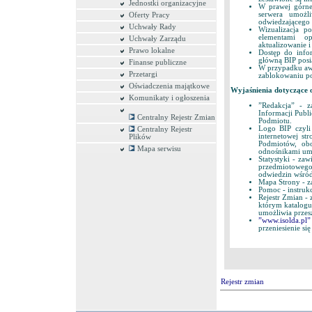
Jednostki organizacyjne
W prawej górne
serwera umożli
Oferty Pracy
odwiedzającego 
Uchwały Rady
Wizualizacja p
elementami op
Uchwały Zarządu
aktualizowanie i
Prawo lokalne
Dostęp do info
główną BIP posi
Finanse publiczne
W przypadku awa
Przetargi
zablokowaniu poł
Oświadczenia majątkowe
Wyjaśnienia dotyczące 
Komunikaty i ogłoszenia
”Redakcja” - z
Informacji Publi
Centralny Rejestr Zmian
Podmiotu.
Logo BIP czyli
Centralny Rejestr
internetowej st
Plików
Podmiotów, obo
Mapa serwisu
odnośnikami umo
Statystyki - za
przedmiotowego
odwiedzin wśró
Mapa Strony - 
Pomoc - instrukc
Rejestr Zmian -
którym katalogu
umożliwia przes
”www.isolda.pl”
przeniesienie s
Rejestr zmian