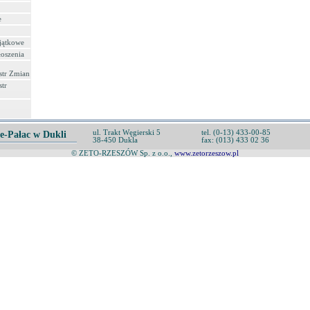
e
jątkowe
oszenia
str Zmian
str
ul. Trakt Węgierski 5
tel. (0-13) 433-00-85
e-Pałac w Dukli
38-450 Dukla
fax: (013) 433 02 36
© ZETO-RZESZÓW Sp. z o.o.,
www.zetorzeszow.pl