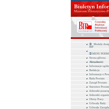
Moduły dostę
BIP
MENU PODM
Strona główna
Aktualności
Informacje ogóln
Redakcja
Informacje o Pow
Rada Powiatu
Zarząd Powiatu
Starostwo Powia
Jednostki pozar
Jednostki organi
Oferty Pracy
Uchwały Rady
Uchwały Zarząd