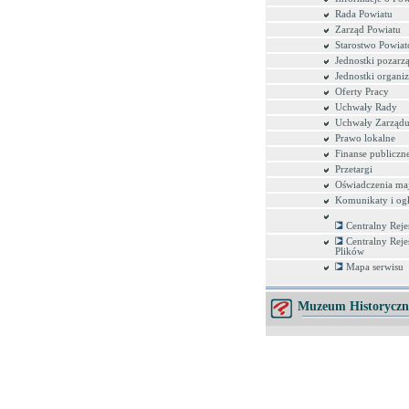
Rada Powiatu
Zarząd Powiatu
Starostwo Powia
Jednostki pozar
Jednostki organi
Oferty Pracy
Uchwały Rady
Uchwały Zarząd
Prawo lokalne
Finanse publiczn
Przetargi
Oświadczenia ma
Komunikaty i ogł
Centralny Reje
Centralny Reje
Plików
Mapa serwisu
Muzeum Historyczn