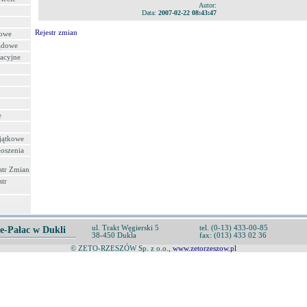
Autor:
Data:
2007-02-22 08:43:47
Rejestr zmian
towe
ządowe
zacyjne
u
e
jątkowe
oszenia
str Zmian
str
ul. Trakt Węgierski 5
tel. (0-13) 433-00-85
e-Pałac w Dukli
38-450 Dukla
fax: (013) 433 02 36
© ZETO-RZESZÓW Sp. z o.o.,
www.zetorzeszow.pl