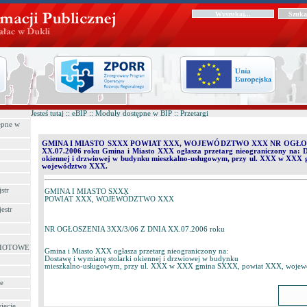
Jesteś tutaj :: eBIP :: Moduły dostępne w BIP :: Przetargi
pne w
GMINA I MIASTO SXXX POWIAT XXX, WOJEWÓDZTWO XXX NR OGŁOSZ
XX.07.2006 roku Gmina i Miasto XXX ogłasza przetarg nieograniczony na: D
okiennej i drzwiowej w budynku mieszkalno-usługowym, przy ul. XXX w XXX
województwo XXX.
str
GMINA I MIASTO SXXX
POWIAT XXX, WOJEWÓDZTWO XXX
estr
NR OGŁOSZENIA 3XX/3/06 Z DNIA XX.07.2006 roku
IOTOWE
Gmina i Miasto XXX ogłasza przetarg nieograniczony na:
Dostawę i wymianę stolarki okiennej i drzwiowej w budynku
mieszkalno-usługowym, przy ul. XXX w XXX gmina SXXX, powiat XXX, woje
e
iecie