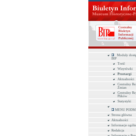
Moduły dostę
BIP
Treść
Wizytówki
Przetargi
Aktualności
Centralny Rej
Zmian
Centralny Rej
Plików
Statystyki
MENU PODM
Strona główna
Aktualności
Informacje ogóln
Redakcja
Informacje o Pow