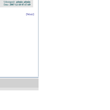
Udostępnił:
admin admin
Data:
2007-12-18 07:17:49
[Wróć]