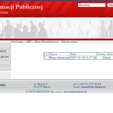
Jesteś tutaj :: eBIP :: Menu Przedmiotowe :: Rejestr zmian
MIAN
Lp.
Nazwa
Data
Zmiany doko
LIKÓW
1
Menu tematyczne
2007-01-16 11:27:58
Admin
ul. Rynek 6
tel. (+48 22) 725 30 04
oniu
05-870 Błonie
email:
ratusz@um.blonie.pl
© ZETO-RZESZÓW Sp. z o.o.,
www.zetorzeszow.pl