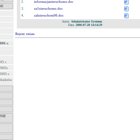
2.
informacjanieruchomo.doc
NE
3.
za1nieruchomo.doc
4.
zalnieruchom06.doc
Autor:
Administrator Systemu
Data:
2006-07-28 14:14:29
Rejestr zmian
006 r.
05 r.
2005r.
2005 r.
obiektów
NIE