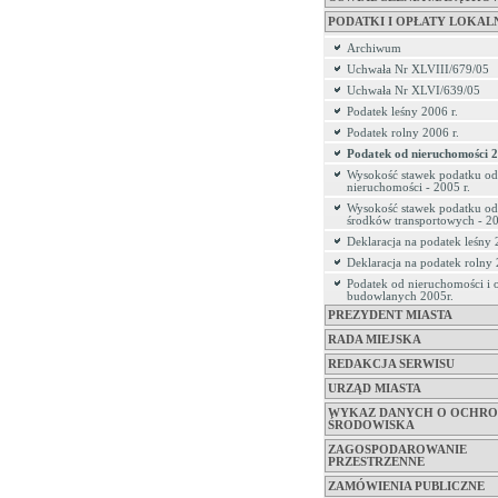
PODATKI I OPŁATY LOKAL
Archiwum
Uchwała Nr XLVIII/679/05
Uchwała Nr XLVI/639/05
Podatek leśny 2006 r.
Podatek rolny 2006 r.
Podatek od nieruchomości 2
Wysokość stawek podatku od
nieruchomości - 2005 r.
Wysokość stawek podatku od
środków transportowych - 20
Deklaracja na podatek leśny 
Deklaracja na podatek rolny 
Podatek od nieruchomości i 
budowlanych 2005r.
PREZYDENT MIASTA
RADA MIEJSKA
REDAKCJA SERWISU
URZĄD MIASTA
WYKAZ DANYCH O OCHRO
ŚRODOWISKA
ZAGOSPODAROWANIE
PRZESTRZENNE
ZAMÓWIENIA PUBLICZNE