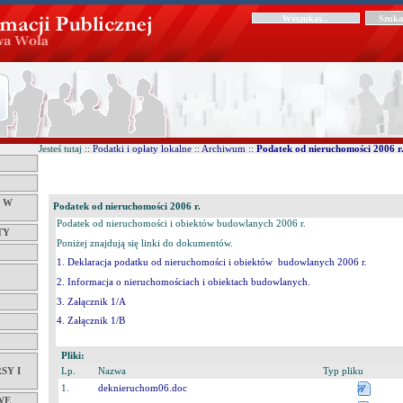
Jesteś tutaj ::
Podatki i opłaty lokalne
::
Archiwum
::
Podatek od nieruchomości 2006 r
Ć W
Podatek od nieruchomości 2006 r.
Podatek od nieruchomości i obiektów budowlanych 2006 r.
TY
Poniżej znajdują się linki do dokumentów.
1. Deklaracja podatku od nieruchomości i obiektów budowlanych 2006 r.
2. Informacja o nieruchomościach i obiektach budowlanych.
3. Załącznik 1/A
4. Załącznik 1/B
Pliki:
SY I
Lp.
Nazwa
Typ pliku
1.
deknieruchom06.doc
WE