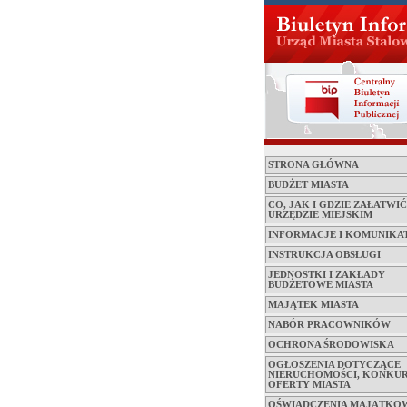
STRONA GŁÓWNA
BUDŻET MIASTA
CO, JAK I GDZIE ZAŁATWI
URZĘDZIE MIEJSKIM
INFORMACJE I KOMUNIKA
INSTRUKCJA OBSŁUGI
JEDNOSTKI I ZAKŁADY
BUDŻETOWE MIASTA
MAJĄTEK MIASTA
NABÓR PRACOWNIKÓW
OCHRONA ŚRODOWISKA
OGŁOSZENIA DOTYCZĄCE
NIERUCHOMOŚCI, KONKUR
OFERTY MIASTA
OŚWIADCZENIA MAJĄTKO