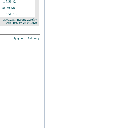
117.50 Kb
58.50 Kb
118.50 Kb
Udostępnił:
Bartosz Zaleśny
Data:
2006-07-28 14:14:29
Oglądano 1870 razy