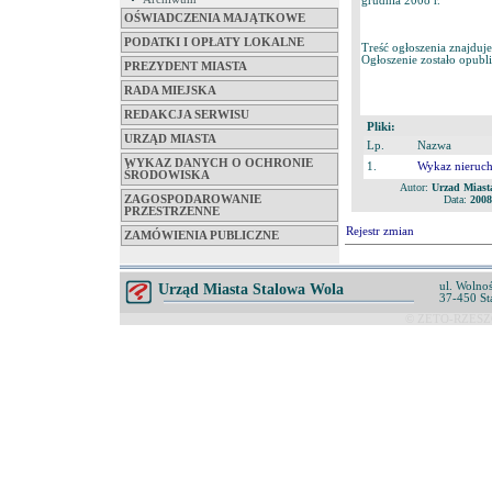
grudnia 2008 r.
OŚWIADCZENIA MAJĄTKOWE
PODATKI I OPŁATY LOKALNE
Treść ogłoszenia znajduje
Ogłoszenie zostało opubl
PREZYDENT MIASTA
RADA MIEJSKA
REDAKCJA SERWISU
Pliki:
URZĄD MIASTA
Lp.
Nazwa
WYKAZ DANYCH O OCHRONIE
1.
Wykaz nieruc
ŚRODOWISKA
Autor:
Urzad Miast
ZAGOSPODAROWANIE
Data:
2008
PRZESTRZENNE
Rejestr zmian
ZAMÓWIENIA PUBLICZNE
ul. Wolnoś
Urząd Miasta Stalowa Wola
37-450 St
© ZETO-RZESZÓ