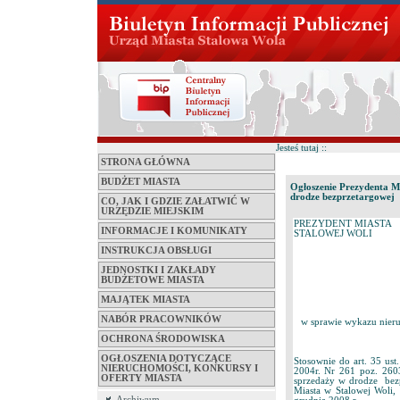
Jesteś tutaj ::
STRONA GŁÓWNA
BUDŻET MIASTA
Ogłoszenie Prezydenta M
drodze bezprzetargowej
CO, JAK I GDZIE ZAŁATWIĆ W
URZĘDZIE MIEJSKIM
PREZYDENT MIASTA
INFORMACJE I KOMUNIKATY
STALOWEJ WOLI
INSTRUKCJA OBSŁUGI
JEDNOSTKI I ZAKŁADY
BUDŻETOWE MIASTA
MAJĄTEK MIASTA
NABÓR PRACOWNIKÓW
w sprawie wykazu nier
OCHRONA ŚRODOWISKA
OGŁOSZENIA DOTYCZĄCE
Stosownie do art. 35 ust
NIERUCHOMOŚCI, KONKURSY I
2004r. Nr 261 poz. 26
OFERTY MIASTA
sprzedaży w drodze bezp
Miasta w Stalowej Woli
Archiwum